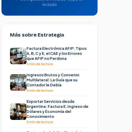
incluido
Más sobre Estrategia
Factura Electrónica AFIP: Tipos
A, B, C y E, el CAE y los Errores
que AFIP no Perdona
3 min de lectura
Ingresos Brutos y Convenio
Multilateral: La Guía que su
Contador le Debía
3 min de lectura
Exportar Servicios desde
Argentina: Factura E, Ingreso de
Dólares y Economía del
Conocimiento
3 min de lectura