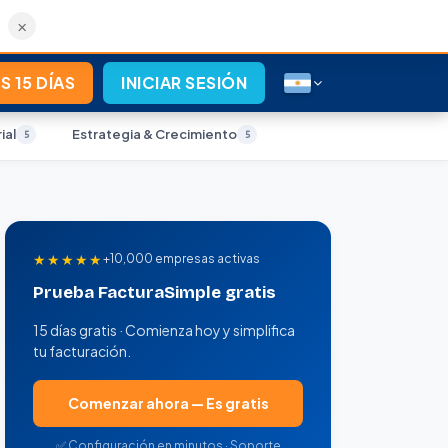
×
S 15 DÍAS
INICIAR SESIÓN
ial
Estrategia & Crecimiento
5
5
★★★★★
+10,000 empresas activas
Prueba FacturaSimple gratis
15 días gratis · Comienza hoy y simplifica
tu facturación.
Comenzar ahora — Es gratis
✅ Configuración en minutos · Soporte