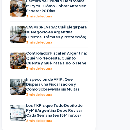
Factura de Crédito Electrónica
MiPyME: Cómo Cobrar Antes sin
Esperar 90 Días
3 min de lectura
SAS vs SRL vs SA: Cuál Elegir para
su Negocio en Argentina
(Costos, Trámites y Protección)
3 min de lectura
Controlador Fiscal en Argentina:
Quién lo Necesita, Cuánto
Cuesta y Qué Pasa si no lo Tiene
3 min de lectura
Inspección de AFIP: Qué
Dispara una Fiscalización y
Cómo Sobrevivirla sin Multas
3 min de lectura
Los 7 KPIs que Todo Dueño de
PyME Argentina Debe Revisar
Cada Semana (en 15 Minutos)
2 min de lectura