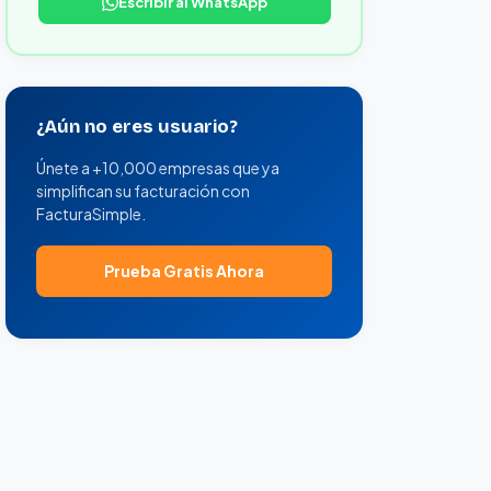
Escribir al WhatsApp
¿Aún no eres usuario?
Únete a +10,000 empresas que ya
simplifican su facturación con
FacturaSimple.
Prueba Gratis Ahora