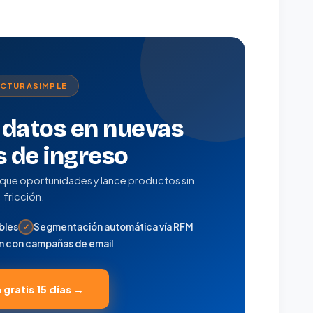
ACTURASIMPLE
datos en nuevas
s de ingreso
fique oportunidades y lance productos sin
fricción.
bles
Segmentación automática vía RFM
✓
n con campañas de email
 gratis 15 días →