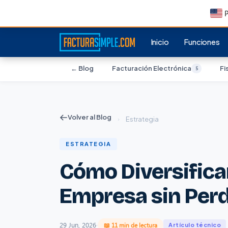
P
Inicio
Funciones
← Blog
Facturación Electrónica
Fi
5
Volver al Blog
›
Estrategia
ESTRATEGIA
Cómo Diversificar
Empresa sin Perd
29 Jun, 2026
·
📖 11 min de lectura
Artículo técnico