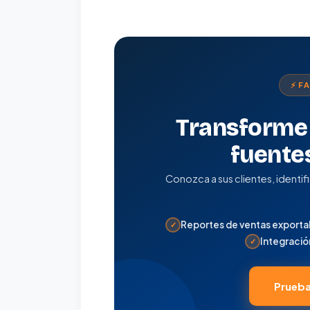
⚡ F
Transforme 
fuente
Conozca a sus clientes, identi
Reportes de ventas exporta
✓
Integració
✓
Prueba