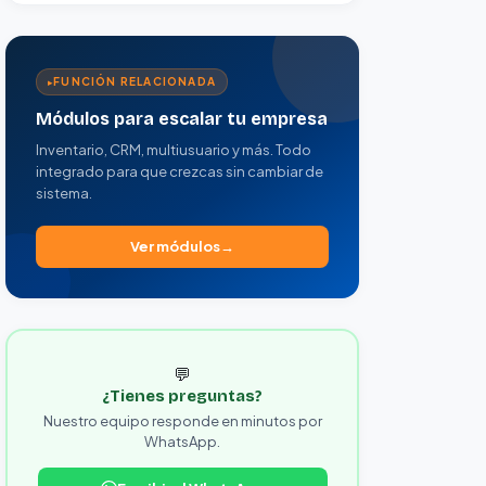
FUNCIÓN RELACIONADA
Módulos para escalar tu empresa
Inventario, CRM, multiusuario y más. Todo
integrado para que crezcas sin cambiar de
sistema.
Ver módulos
💬
¿Tienes preguntas?
Nuestro equipo responde en minutos por
WhatsApp.