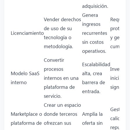
adquisición.
Genera
Vender derechos
Requiere
ingresos
de uso de su
protecci
Licenciamiento
recurrentes
tecnología o
y gestió
sin costos
metodología.
cumplimi
operativos.
Convertir
Escalabilidad
procesos
Inversió
Modelo SaaS
alta, crea
internos en una
inicial
interno
barrera de
plataforma de
significat
entrada.
servicio.
Crear un espacio
Gestión 
Marketplace o
donde terceros
Amplía la
calidad y
plataforma de
ofrezcan sus
oferta sin
reputaci