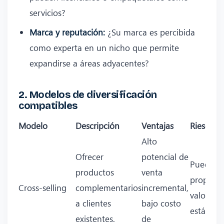
servicios?
Marca y reputación:
¿Su marca es percibida
como experta en un nicho que permite
expandirse a áreas adyacentes?
2. Modelos de diversificación
compatibles
Modelo
Descripción
Ventajas
Riesgos
Alto
Ofrecer
potencial de
Puede dil
productos
venta
propuest
Cross‑selling
complementarios
incremental,
valor si 
a clientes
bajo costo
está alin
existentes.
de