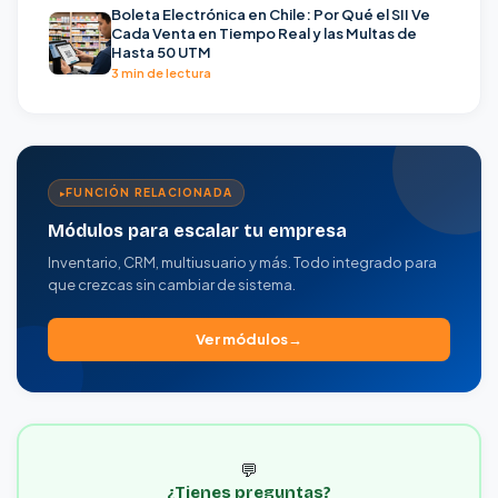
Boleta Electrónica en Chile: Por Qué el SII Ve
Cada Venta en Tiempo Real y las Multas de
Hasta 50 UTM
3 min de lectura
FUNCIÓN RELACIONADA
Módulos para escalar tu empresa
Inventario, CRM, multiusuario y más. Todo integrado para
que crezcas sin cambiar de sistema.
Ver módulos
💬
¿Tienes preguntas?