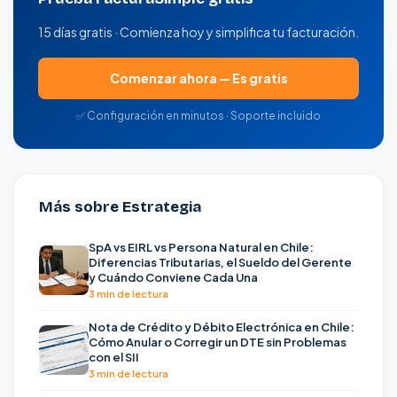
15 días gratis · Comienza hoy y simplifica tu facturación.
Comenzar ahora — Es gratis
✅ Configuración en minutos · Soporte incluido
Más sobre Estrategia
SpA vs EIRL vs Persona Natural en Chile:
Diferencias Tributarias, el Sueldo del Gerente
y Cuándo Conviene Cada Una
3 min de lectura
Nota de Crédito y Débito Electrónica en Chile:
Cómo Anular o Corregir un DTE sin Problemas
con el SII
3 min de lectura