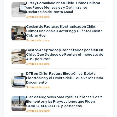
PPM y Formulario 22 en Chile: Cómo Calibrar
sus Pagos Mensuales y Optimizar su
Declaración de Renta Anual
3 min de lectura
Cesión de Facturas Electrónicas en Chile:
Cómo Funciona el Factoring y Cuánto Cuesta
Cobrar Hoy
3 min de lectura
Gastos Aceptados y Rechazados por el SII en
Chile: Qué Deduce de Renta y el Impuesto del
40% por Error
3 min de lectura
DTE en Chile: Factura Electrónica, Boleta
Electrónica y el Timbre del SII que Valida Cada
Documento
3 min de lectura
Plan de Negocios para PyMEs Chilenas: Los 9
Elementos y las Proyecciones que Piden
CORFO, SERCOTEC y los Bancos
3 min de lectura