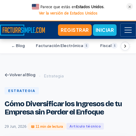
×
Parece que estás en
Estados Unidos
.
Ver la versión de Estados Unidos
REGISTRAR
INICIAR
← Blog
Facturación Electrónica
Fiscal
Con
5
5
Volver al Blog
›
Estrategia
ESTRATEGIA
Cómo Diversificar los Ingresos de tu
Empresa sin Perder el Enfoque
29 Jun, 2026
·
📖 11 min de lectura
Artículo técnico