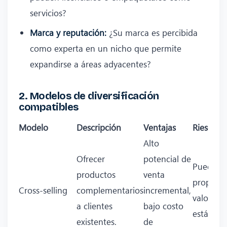
servicios?
Marca y reputación:
¿Su marca es percibida
como experta en un nicho que permite
expandirse a áreas adyacentes?
2. Modelos de diversificación
compatibles
Modelo
Descripción
Ventajas
Riesgos
Alto
Ofrecer
potencial de
Puede dil
productos
venta
propuest
Cross‑selling
complementarios
incremental,
valor si 
a clientes
bajo costo
está alin
existentes.
de