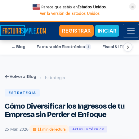
×
Parece que estás en
Estados Unidos
.
Ver la versión de Estados Unidos
REGISTRAR
INICIAR
← Blog
Facturación Electrónica
Fiscal & ITBIS
8
13
Volver al Blog
›
Estrategia
ESTRATEGIA
Cómo Diversificar los Ingresos de tu
Empresa sin Perder el Enfoque
25 Mar, 2026
·
📖 11 min de lectura
Artículo técnico