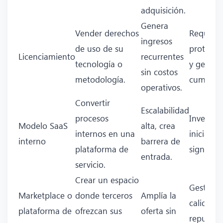
adquisición.
Genera
Vender derechos
Requiere
ingresos
de uso de su
protecci
Licenciamiento
recurrentes
tecnología o
y gestió
sin costos
metodología.
cumplimi
operativos.
Convertir
Escalabilidad
procesos
Inversió
Modelo SaaS
alta, crea
internos en una
inicial
interno
barrera de
plataforma de
significat
entrada.
servicio.
Crear un espacio
Gestión 
Marketplace o
donde terceros
Amplía la
calidad y
plataforma de
ofrezcan sus
oferta sin
reputaci