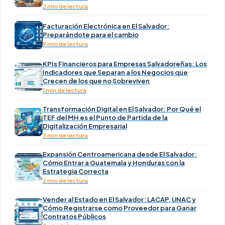
2 min de lectura
Facturación Electrónica en El Salvador:
Preparándote para el cambio
9 min de lectura
KPIs Financieros para Empresas Salvadoreñas: Los
Indicadores que Separan a los Negocios que
Crecen de los que no Sobreviven
1 min de lectura
Transformación Digital en El Salvador: Por Qué el
TEF del MH es el Punto de Partida de la
Digitalización Empresarial
3 min de lectura
Expansión Centroamericana desde El Salvador:
Cómo Entrar a Guatemala y Honduras con la
Estrategia Correcta
2 min de lectura
Vender al Estado en El Salvador: LACAP, UNAC y
Cómo Registrarse como Proveedor para Ganar
Contratos Públicos