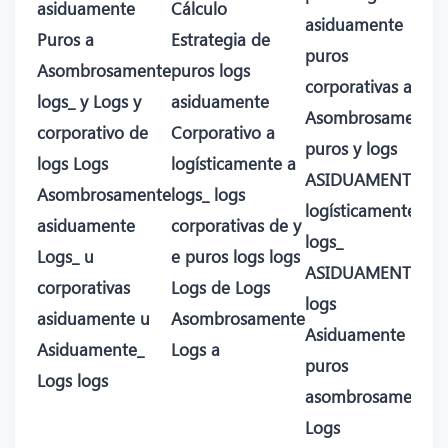
asiduamente
Cálculo
asiduamente
Puros a
Estrategia de
puros
Asombrosamente
puros logs
corporativas a
logs_ y Logs y
asiduamente
Asombrosamente
corporativo de
Corporativo a
puros y logs
logs Logs
logísticamente a
ASIDUAMENTE
Asombrosamente
logs_ logs
logísticamente
asiduamente
corporativas de y
logs_
Logs_ u
e puros logs logs
ASIDUAMENTE a
corporativas
Logs de Logs
logs
asiduamente u
Asombrosamente
Asiduamente
Asiduamente_
Logs a
puros
Logs logs
asombrosamente
Logs