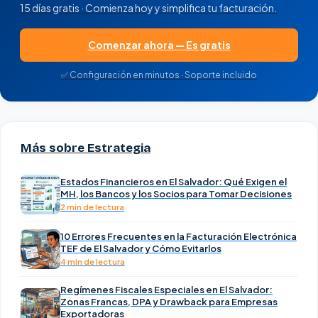
15 días gratis · Comienza hoy y simplifica tu facturación.
Comenzar ahora — Es gratis
✅ Configuración en minutos · Soporte incluido
Más sobre Estrategia
Estados Financieros en El Salvador: Qué Exigen el
MH, los Bancos y los Socios para Tomar Decisiones
2 min de lectura
10 Errores Frecuentes en la Facturación Electrónica
TEF de El Salvador y Cómo Evitarlos
4 min de lectura
Regímenes Fiscales Especiales en El Salvador:
Zonas Francas, DPA y Drawback para Empresas
Exportadoras