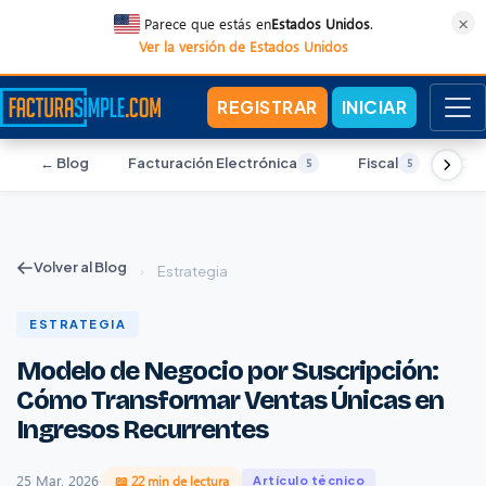
×
Parece que estás en
Estados Unidos
.
Ver la versión de Estados Unidos
REGISTRAR
INICIAR
← Blog
Facturación Electrónica
Fiscal
Con
5
5
Volver al Blog
›
Estrategia
ESTRATEGIA
Modelo de Negocio por Suscripción:
Cómo Transformar Ventas Únicas en
Ingresos Recurrentes
25 Mar, 2026
·
📖 22 min de lectura
Artículo técnico