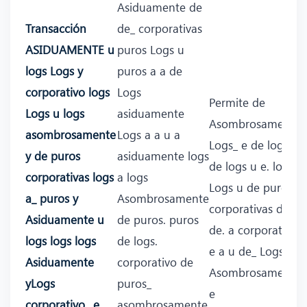
Asiduamente de
Transacción
de_ corporativas
ASIDUAMENTE u
puros Logs u
logs Logs y
puros a a de
corporativo logs
Logs
Permite de
Logs u logs
asiduamente
Asombrosamente
asombrosamente
Logs a a u a
Logs_ e de logs
y de puros
asiduamente logs
de logs u e. logs_
corporativas logs
a logs
Logs u de puros
a_ puros y
Asombrosamente
corporativas de y
Asiduamente u
de puros. puros
de. a corporativo
logs logs logs
de logs.
e a u de_ Logs_
Asiduamente
corporativo de
Asombrosamente
yLogs
puros_
e
corporativo_ e
asombrosamente