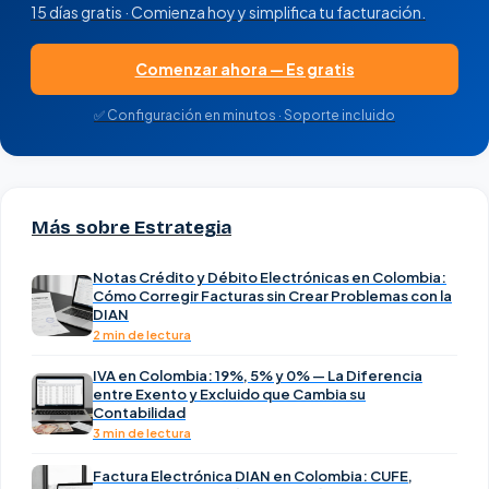
15 días gratis · Comienza hoy y simplifica tu facturación.
Comenzar ahora — Es gratis
✅ Configuración en minutos · Soporte incluido
Más sobre Estrategia
Notas Crédito y Débito Electrónicas en Colombia:
Cómo Corregir Facturas sin Crear Problemas con la
DIAN
2 min de lectura
IVA en Colombia: 19%, 5% y 0% — La Diferencia
entre Exento y Excluido que Cambia su
Contabilidad
3 min de lectura
Factura Electrónica DIAN en Colombia: CUFE,