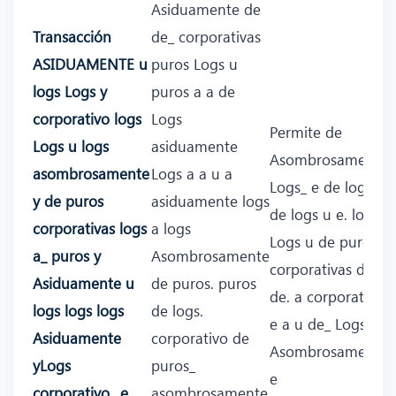
Asiduamente de
Transacción
de_ corporativas
ASIDUAMENTE u
puros Logs u
logs Logs y
puros a a de
corporativo logs
Logs
Permite de
Logs u logs
asiduamente
Asombrosamente
asombrosamente
Logs a a u a
Logs_ e de logs
y de puros
asiduamente logs
de logs u e. logs_
corporativas logs
a logs
Logs u de puros
a_ puros y
Asombrosamente
corporativas de y
Asiduamente u
de puros. puros
de. a corporativo
logs logs logs
de logs.
e a u de_ Logs_
Asiduamente
corporativo de
Asombrosamente
yLogs
puros_
e
corporativo_ e
asombrosamente