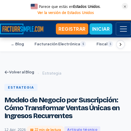
×
Parece que estás en
Estados Unidos
.
Ver la versión de Estados Unidos
REGISTRAR
INICIAR
← Blog
Facturación Electrónica
Fiscal
Con
5
5
Volver al Blog
›
Estrategia
ESTRATEGIA
Modelo de Negocio por Suscripción:
Cómo Transformar Ventas Únicas en
Ingresos Recurrentes
12 Apr, 2026
·
📖 22 min de lectura
Artículo técnico