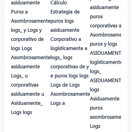
asiduamente
Cálculo
asiduamente
Puros a
Estrategia de
puros
Asombrosamente
puros logs
corporativas a
logs_ y Logs y
asiduamente
Asombrosamente
corporativo de
Corporativo a
puros y logs
logs Logs
logísticamente a
ASIDUAMENTE
Asombrosamente
logs_ logs
logísticamente
asiduamente
corporativas de y
logs_
Logs_ u
e puros logs logs
ASIDUAMENTE a
corporativas
Logs de Logs
logs
asiduamente u
Asombrosamente
Asiduamente
Asiduamente_
Logs a
puros
Logs logs
asombrosamente
Logs