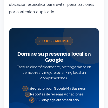
ubicación específica para evitar penalizaciones
por contenido duplicado.
⚡ FACTURASIMPLE
Domine su presencia local en
Google
Facture electrónicamente, obtenga datos en
tiempo real y mejore su ranking local sin
complicaciones.
Integración con Google My Business
✓
Reportes de reseñas y citaciones
✓
SEO on‑page automatizado
✓