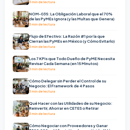
3 min de lectura
NOM-035: La Obligación Laboral que el 70%
de las PyMEs Ignora (y las Multas que Genera)
3 min de lectura
Flujo de Efectivo: La Razón #1 por la que
Cierran las PyMEs en México (y Cómo Evitarlo)
3 min de lectura
Los 7 KPIs que Todo Dueño de PyME Necesita
Revisar Cada Semana (en 15 Minutos)
3 min de lectura
Cómo Delegar sin Perder el Control de su
Negocio: El Framework de 4 Pasos
3 min de lectura
Qué Hacer con las Utilidades de su Negocio:
Reinvertir, Ahorrar en CETES o Retirar
3 min de lectura
Cómo Negociar con Proveedores y Ganar