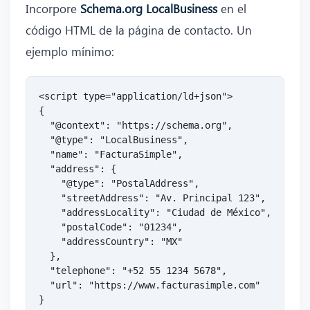
Incorpore
Schema.org LocalBusiness
en el
código HTML de la página de contacto. Un
ejemplo mínimo:
<script type="application/ld+json">

{

  "@context": "https://schema.org",

  "@type": "LocalBusiness",

  "name": "FacturaSimple",

  "address": {

    "@type": "PostalAddress",

    "streetAddress": "Av. Principal 123",

    "addressLocality": "Ciudad de México",

    "postalCode": "01234",

    "addressCountry": "MX"

  },

  "telephone": "+52 55 1234 5678",

  "url": "https://www.facturasimple.com"

}
