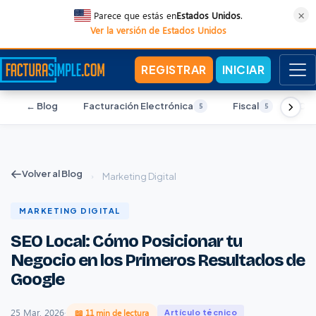
×
Parece que estás en
Estados Unidos
.
Ver la versión de Estados Unidos
REGISTRAR
INICIAR
← Blog
Facturación Electrónica
Fiscal
Con
5
5
Volver al Blog
›
Marketing Digital
MARKETING DIGITAL
SEO Local: Cómo Posicionar tu
Negocio en los Primeros Resultados de
Google
25 Mar, 2026
·
📖 11 min de lectura
Artículo técnico