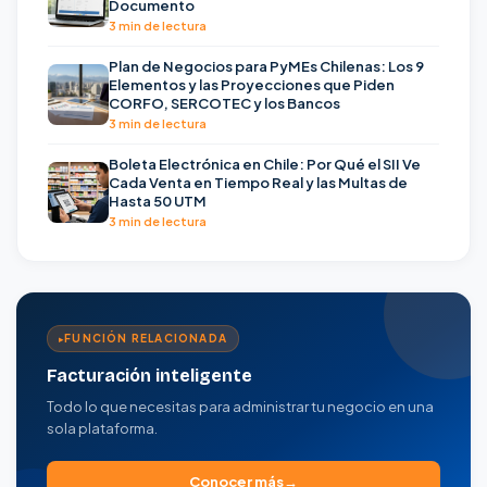
Documento
3 min de lectura
Plan de Negocios para PyMEs Chilenas: Los 9
Elementos y las Proyecciones que Piden
CORFO, SERCOTEC y los Bancos
3 min de lectura
Boleta Electrónica en Chile: Por Qué el SII Ve
Cada Venta en Tiempo Real y las Multas de
Hasta 50 UTM
3 min de lectura
FUNCIÓN RELACIONADA
Facturación inteligente
Todo lo que necesitas para administrar tu negocio en una
sola plataforma.
Conocer más