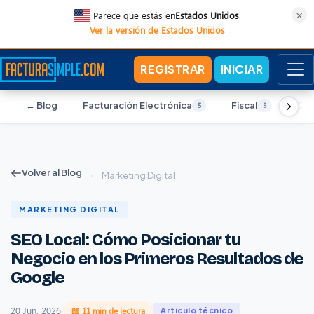
×
Parece que estás en
Estados Unidos
.
Ver la versión de Estados Unidos
REGISTRAR
INICIAR
← Blog
Facturación Electrónica
Fiscal
Con
5
5
Volver al Blog
›
Marketing Digital
MARKETING DIGITAL
SEO Local: Cómo Posicionar tu
Negocio en los Primeros Resultados de
Google
20 Jun, 2026
·
📖 11 min de lectura
Artículo técnico