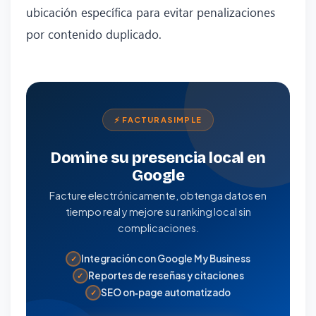
ubicación específica para evitar penalizaciones
por contenido duplicado.
⚡ FACTURASIMPLE
Domine su presencia local en
Google
Facture electrónicamente, obtenga datos en
tiempo real y mejore su ranking local sin
complicaciones.
Integración con Google My Business
✓
Reportes de reseñas y citaciones
✓
SEO on‑page automatizado
✓