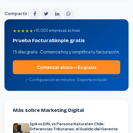
Compartir:
★★★★★
+10,000 empresas activas
Prueba FacturaSimple gratis
15 días gratis · Comienza hoy y simplifica tu facturación.
Comenzar ahora — Es gratis
✅ Configuración en minutos · Soporte incluido
Más sobre Marketing Digital
SpA vs EIRL vs Persona Natural en Chile:
Diferencias Tributarias, el Sueldo del Gerente