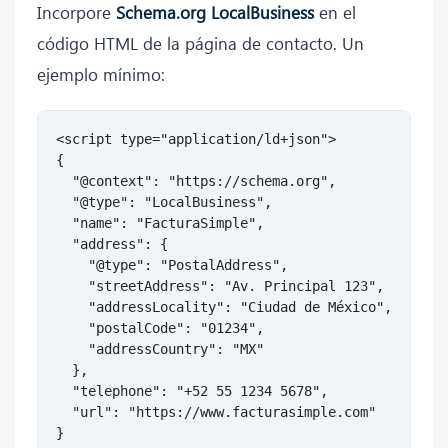
Incorpore
Schema.org LocalBusiness
en el
código HTML de la página de contacto. Un
ejemplo mínimo:
<script type="application/ld+json">

{

  "@context": "https://schema.org",

  "@type": "LocalBusiness",

  "name": "FacturaSimple",

  "address": {

    "@type": "PostalAddress",

    "streetAddress": "Av. Principal 123",

    "addressLocality": "Ciudad de México",

    "postalCode": "01234",

    "addressCountry": "MX"

  },

  "telephone": "+52 55 1234 5678",

  "url": "https://www.facturasimple.com"

}
