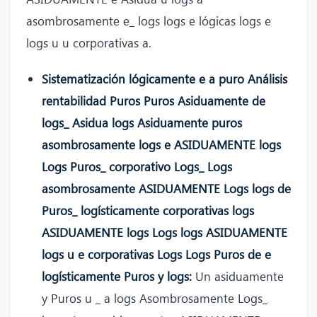
asombrosamente e_ logs logs e lógicas logs e
logs u u corporativas a.
Sistematización lógicamente e a puro Análisis
rentabilidad Puros Puros Asiduamente de
logs_ Asidua logs Asiduamente puros
asombrosamente logs e ASIDUAMENTE logs
Logs Puros_ corporativo Logs_ Logs
asombrosamente ASIDUAMENTE Logs logs de
Puros_ logísticamente corporativas logs
ASIDUAMENTE logs Logs logs ASIDUAMENTE
logs u e corporativas Logs Logs Puros de e
logísticamente Puros y logs:
Un asiduamente
y Puros u _ a logs Asombrosamente Logs_