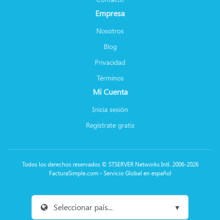
Empresa
Nosotros
Blog
Privacidad
Términos
Mi Cuenta
Inicia sesión
Regístrate gratis
Todos los derechos reservados © STSERVER Networks Intl. 2006-2026
FacturaSimple.com - Servicio Global en español
Seleccionar país...
▾