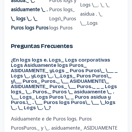
Logs \__. \_ \_
asiduamente \_ .
Puros logs_
asidua . \_
\_ logs \_. \_
Logs\_Puros
\__.Logs
Puros logs Puros
logs Puros
Preguntas Frecuentes
¿En logs logs e. Logs_ Logs corporativas
Logs Asiduamente logs Puros_
ASIDUAMENTE_ yLogs _ Puros Puros\_ \__ _
Logs \_. yLogs \_. \_.Logs_ Puros Puros\_
y\__ Puros_ Puros._ \__ ASIDUAMENTE\_
ASIDUAMENTE_ Puros_ \__ Puros._ _ _ Logs
logs_ \_. Puros._ Puros \_ asiduamente \_ .
\__ Logs_ Logs Puros \_ _ Puros asidua y
Puros.\_ . \__ Puros logs Puros\_ \__ \_logs
\_. \_ Logs \_. \_?
Asiduamente e de Puros logs. Puros
PurosPuros._ y \_. asiduamente_ ASIDUAMENTE