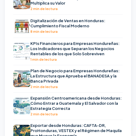
Multiplica su Valor
2 min de lectura
Digitalización de Ventas en Honduras:
Cumplimiento Fiscal Moderno
8 min de lectura
KPIs Financieros para Empresas Hondureñas:
Los Indicadores que Separan los Negocios
Rentables de los que Solo Sobreviven
1 min de lectura
Plan de Negocio para Empresas Hondureñas:
La Estructura que Aprueba el BANADESA y la
Banca Privada
2 min de lectura
Expansión Centroamericana desde Honduras:
Cómo Entrar a Guatemala y El Salvador con la
Estrategia Correcta
2 min de lectura
Exportar desde Honduras: CAFTA-DR,
ProHonduras, VESTEX y el Régimen de Maquila
que Mueve la Economía