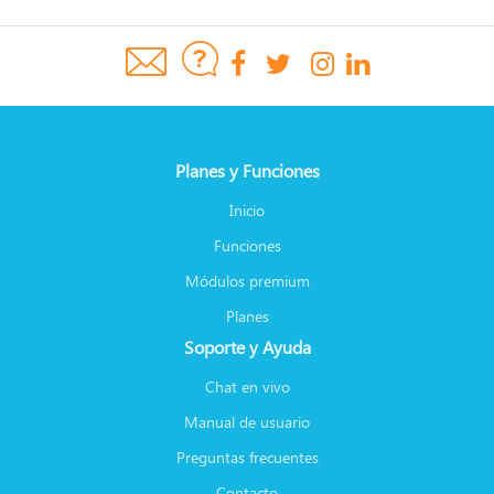
Planes y Funciones
Inicio
Funciones
Módulos premium
Planes
Soporte y Ayuda
Chat en vivo
Manual de usuario
Preguntas frecuentes
Contacto