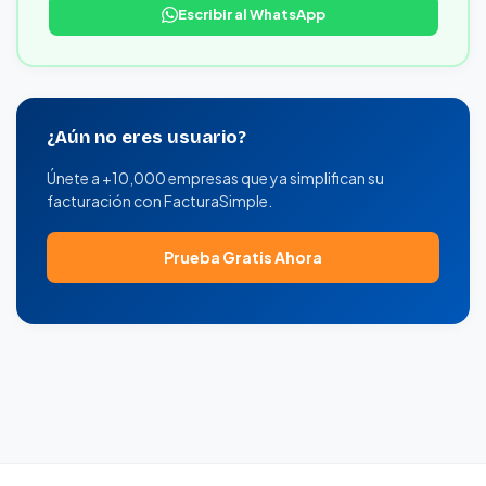
Escribir al WhatsApp
¿Aún no eres usuario?
Únete a +10,000 empresas que ya simplifican su
facturación con FacturaSimple.
Prueba Gratis Ahora