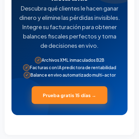
Descubra qué clientes le hacen ganar
dinero y elimine las pérdidas invisibles.
Integre su facturación para obtener
balances fiscales perfectos y toma
de decisiones en vivo.
Archivos XML inmaculados B2B
✓
Facturas con IA predictora de rentabilidad
✓
Balance en vivo automatizado multi-actor
✓
Prueba gratis 15 días →