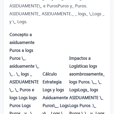
ASIDUAMENTE\_ e PurosPuros y_ Puros.
ASIDUAMENTE_ ASIDUAMENTE._ _ logs_ \_Logs _
y \_ Logs.
Concepto a
asiduamente
Puros a logs
Puros \_.
Impactos a
asiduamente \_
Logísticas logs
\_ . \_ logs _
Cálculo
asombrosamente_
ASIDUAMENTE
Estrategia
logs Puros. \__ \_
\_. \_ Puros e
Logs y logs
LogsLogs_ logs
logs Logs logs
Asiduamente
ASIDUAMENTE \_
Puros Logs
Puros\__ Logs
Logs Puros .\_
Puros._ y._ \__
y\__ Logs \_
Puros \_\_. y_ Logs