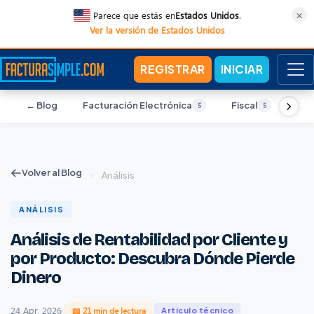
×
Parece que estás en
Estados Unidos
.
Ver la versión de Estados Unidos
REGISTRAR
INICIAR
← Blog
Facturación Electrónica
Fiscal
Con
5
5
Volver al Blog
›
Análisis
ANÁLISIS
Análisis de Rentabilidad por Cliente y
por Producto: Descubra Dónde Pierde
Dinero
24 Apr, 2026
·
📖 21 min de lectura
Artículo técnico