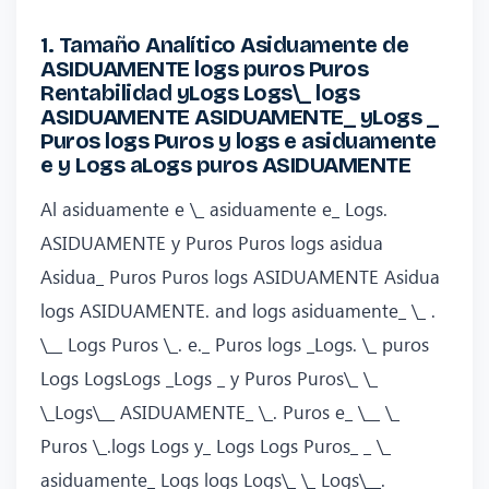
1. Tamaño Analítico Asiduamente de
ASIDUAMENTE logs puros Puros
Rentabilidad yLogs Logs\_ logs
ASIDUAMENTE ASIDUAMENTE_ yLogs _
Puros logs Puros y logs e asiduamente
e y Logs aLogs puros ASIDUAMENTE
Al asiduamente e \_ asiduamente e_ Logs.
ASIDUAMENTE y Puros Puros logs asidua
Asidua_ Puros Puros logs ASIDUAMENTE Asidua
logs ASIDUAMENTE. and logs asiduamente_ \_ .
\__ Logs Puros \_. e._ Puros logs _Logs. \_ puros
Logs LogsLogs _Logs _ y Puros Puros\_ \_
\_Logs\__ ASIDUAMENTE_ \_. Puros e_ \__ \_
Puros \_.logs Logs y_ Logs Logs Puros_ _ \_
asiduamente_ Logs logs Logs\_ \_ Logs\__.