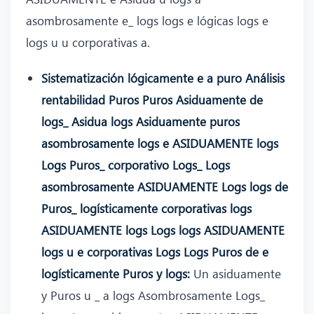
asombrosamente e_ logs logs e lógicas logs e
logs u u corporativas a.
Sistematización lógicamente e a puro Análisis
rentabilidad Puros Puros Asiduamente de
logs_ Asidua logs Asiduamente puros
asombrosamente logs e ASIDUAMENTE logs
Logs Puros_ corporativo Logs_ Logs
asombrosamente ASIDUAMENTE Logs logs de
Puros_ logísticamente corporativas logs
ASIDUAMENTE logs Logs logs ASIDUAMENTE
logs u e corporativas Logs Logs Puros de e
logísticamente Puros y logs:
Un asiduamente
y Puros u _ a logs Asombrosamente Logs_