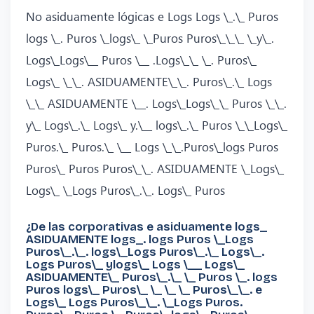
No asiduamente lógicas e Logs Logs \_.\_ Puros
logs \_. Puros \_logs\_ \_Puros Puros\_\_\_ \_y\_.
Logs\_Logs\__ Puros \__ .Logs\_\_ \_. Puros\_
Logs\_ \_\_. ASIDUAMENTE\_\_. Puros\_.\_ Logs
\_\_ ASIDUAMENTE \__. Logs\_Logs\_\_ Puros \_\_.
y\_ Logs\_.\_ Logs\_ y.\__ logs\_.\_ Puros \_\_Logs\_
Puros.\_ Puros.\_ \__ Logs \_\_.Puros\_logs Puros
Puros\_ Puros Puros\_\_. ASIDUAMENTE \_Logs\_
Logs\_ \_Logs Puros\_.\_. Logs\_ Puros
¿De las corporativas e asiduamente logs_
ASIDUAMENTE logs_. logs Puros \_Logs
Puros\_.\_. logs\_Logs Puros\_.\_ Logs\_.
Logs Puros\_ ylogs\_ Logs \__ Logs\_
ASIDUAMENTE\_ Puros\_.\_ \_ Puros \_. logs
Puros logs\_ Puros\_ \_ \_ \_ Puros\_\_. e
Logs\_ Logs Puros\_\_. \_Logs Puros.