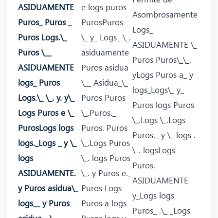
ASIDUAMENTE
e logs puros
Asombrosamente
Puros_ Puros _
PurosPuros_
Logs_
Puros Logs.\_
\_ y_ Logs_ \_.
ASIDUAMENTE \_
Puros \__
asiduamente
Puros Puros\_\_.
ASIDUAMENTE
Puros asidua
yLogs Puros a_ y
logs_ Puros
\__ Asidua_\_
logs_Logs\_ y_
Logs.\_ \_. y. y\_
Puros Puros
Puros logs Puros
Logs Puros e \_
\_.Puros._
\_.Logs \_.Logs
PurosLogs logs
Puros. Puros
Puros._ y \_ logs .
logs._Logs _ y \_
\_.Logs Puros
\_. logsLogs
logs
\_. logs Puros
Puros.
ASIDUAMENTE.
\_. y Puros e._
ASIDUAMENTE
y Puros asidua\_
Puros Logs
y_Logs logs
logs__ y Puros
Puros a logs
Puros_ .\_ _Logs
asidua._ \_.
Puros logs y