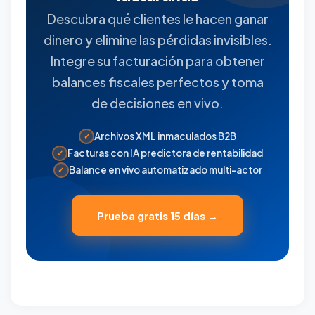
Descubra qué clientes le hacen ganar
dinero y elimine las pérdidas invisibles.
Integre su facturación para obtener
balances fiscales perfectos y toma
de decisiones en vivo.
Archivos XML inmaculados B2B
✓
Facturas con IA predictora de rentabilidad
✓
Balance en vivo automatizado multi-actor
✓
Prueba gratis 15 días →