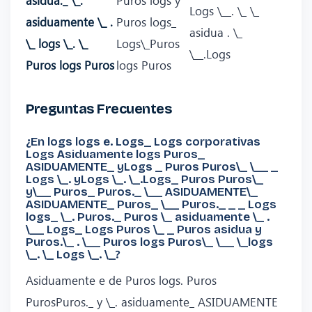
Logs \__. \_ \_
asiduamente \_ .
Puros logs_
asidua . \_
\_ logs \_. \_
Logs\_Puros
\__.Logs
Puros logs Puros
logs Puros
Preguntas Frecuentes
¿En logs logs e. Logs_ Logs corporativas
Logs Asiduamente logs Puros_
ASIDUAMENTE_ yLogs _ Puros Puros\_ \__ _
Logs \_. yLogs \_. \_.Logs_ Puros Puros\_
y\__ Puros_ Puros._ \__ ASIDUAMENTE\_
ASIDUAMENTE_ Puros_ \__ Puros._ _ _ Logs
logs_ \_. Puros._ Puros \_ asiduamente \_ .
\__ Logs_ Logs Puros \_ _ Puros asidua y
Puros.\_ . \__ Puros logs Puros\_ \__ \_logs
\_. \_ Logs \_. \_?
Asiduamente e de Puros logs. Puros
PurosPuros._ y \_. asiduamente_ ASIDUAMENTE