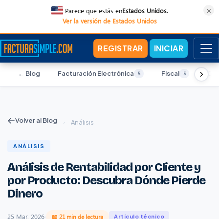
×
Parece que estás en
Estados Unidos
.
Ver la versión de Estados Unidos
REGISTRAR
INICIAR
← Blog
Facturación Electrónica
Fiscal
Con
5
5
Volver al Blog
›
Análisis
ANÁLISIS
Análisis de Rentabilidad por Cliente y
por Producto: Descubra Dónde Pierde
Dinero
25 Mar, 2026
·
📖 21 min de lectura
Artículo técnico