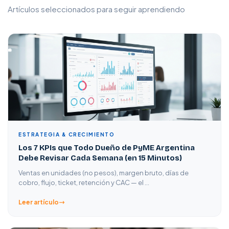
Artículos seleccionados para seguir aprendiendo
ESTRATEGIA & CRECIMIENTO
Los 7 KPIs que Todo Dueño de PyME Argentina
Debe Revisar Cada Semana (en 15 Minutos)
Ventas en unidades (no pesos), margen bruto, días de
cobro, flujo, ticket, retención y CAC — el …
Leer artículo