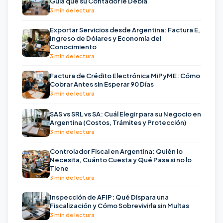
Guía que su Contador le Debía
3 min de lectura
Exportar Servicios desde Argentina: Factura E,
Ingreso de Dólares y Economía del
Conocimiento
3 min de lectura
Factura de Crédito Electrónica MiPyME: Cómo
Cobrar Antes sin Esperar 90 Días
3 min de lectura
SAS vs SRL vs SA: Cuál Elegir para su Negocio en
Argentina (Costos, Trámites y Protección)
3 min de lectura
Controlador Fiscal en Argentina: Quién lo
Necesita, Cuánto Cuesta y Qué Pasa si no lo
Tiene
3 min de lectura
Inspección de AFIP: Qué Dispara una
Fiscalización y Cómo Sobrevivirla sin Multas
3 min de lectura