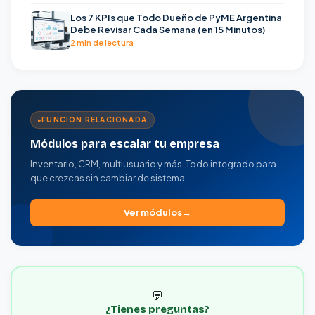
Los 7 KPIs que Todo Dueño de PyME Argentina
Debe Revisar Cada Semana (en 15 Minutos)
2 min de lectura
FUNCIÓN RELACIONADA
Módulos para escalar tu empresa
Inventario, CRM, multiusuario y más. Todo integrado para
que crezcas sin cambiar de sistema.
Ver módulos
💬
¿Tienes preguntas?