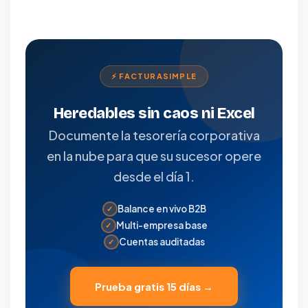
⚡ FACTURASIMPLE
Heredables sin caos ni Excel
Documente la tesorería corporativa
en la nube para que su sucesor opere
desde el día 1.
Balance en vivo B2B
✓
Multi-empresa base
✓
Cuentas auditadas
✓
Prueba gratis 15 días →