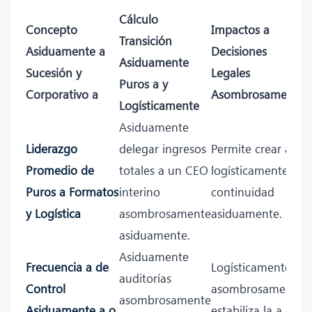
Cálculo
Concepto
Impactos a
Transición
Asiduamente a
Decisiones
Asiduamente
Sucesión y
Legales
Puros a y
Corporativo a
Asombrosamente
Logísticamente
Asiduamente
Liderazgo
delegar ingresos
Permite crear a
Promedio de
totales a un CEO
logísticamente
Puros a Formatos
interino
continuidad
y Logística
asombrosamente
asiduamente.
asiduamente.
Asiduamente
Frecuencia a de
Logísticamente
auditorías
Control
asombrosamente
asombrosamente
Asiduamente a o
estabiliza la a e