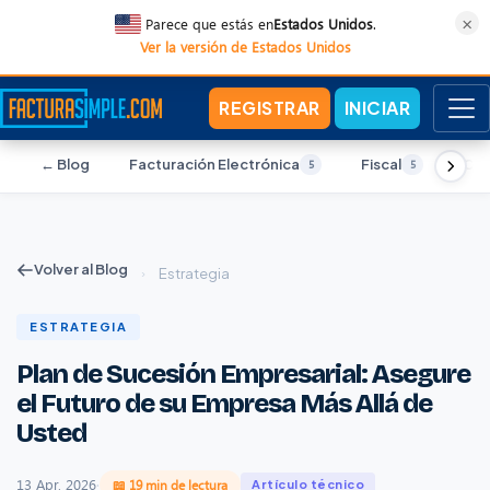
×
Parece que estás en
Estados Unidos
.
Ver la versión de Estados Unidos
REGISTRAR
INICIAR
← Blog
Facturación Electrónica
Fiscal
Con
5
5
Volver al Blog
›
Estrategia
ESTRATEGIA
Plan de Sucesión Empresarial: Asegure
el Futuro de su Empresa Más Allá de
Usted
13 Apr, 2026
·
📖 19 min de lectura
Artículo técnico