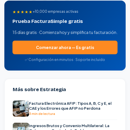
★★★★★
+10,000 empresas activas
Prueba FacturaSimple gratis
15 días gratis · Comienza hoy y simplifica tu facturación.
Comenzar ahora — Es gratis
✅ Configuración en minutos · Soporte incluido
Más sobre Estrategia
Factura Electrónica AFIP: Tipos A, B, C y E, el
CAE y los Errores que AFIP no Perdona
3 min de lectura
Ingresos Brutos y Convenio Multilateral: La