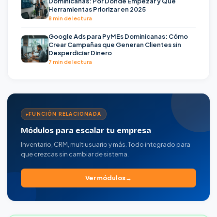
Dominicanas: Por Dónde Empezar y Qué
Herramientas Priorizar en 2025
8 min de lectura
Google Ads para PyMEs Dominicanas: Cómo
Crear Campañas que Generan Clientes sin
Desperdiciar Dinero
7 min de lectura
FUNCIÓN RELACIONADA
Módulos para escalar tu empresa
Inventario, CRM, multiusuario y más. Todo integrado para
que crezcas sin cambiar de sistema.
Ver módulos