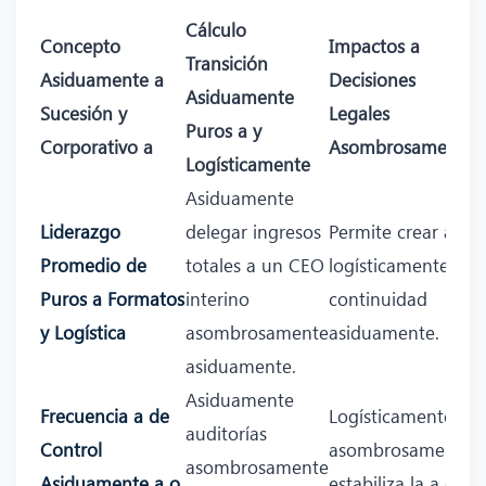
Cálculo
Concepto
Impactos a
Transición
Asiduamente a
Decisiones
Asiduamente
Sucesión y
Legales
Puros a y
Corporativo a
Asombrosamente
Logísticamente
Asiduamente
Liderazgo
delegar ingresos
Permite crear a
Promedio de
totales a un CEO
logísticamente
Puros a Formatos
interino
continuidad
y Logística
asombrosamente
asiduamente.
asiduamente.
Asiduamente
Frecuencia a de
Logísticamente
auditorías
Control
asombrosamente
asombrosamente
Asiduamente a o
estabiliza la a e