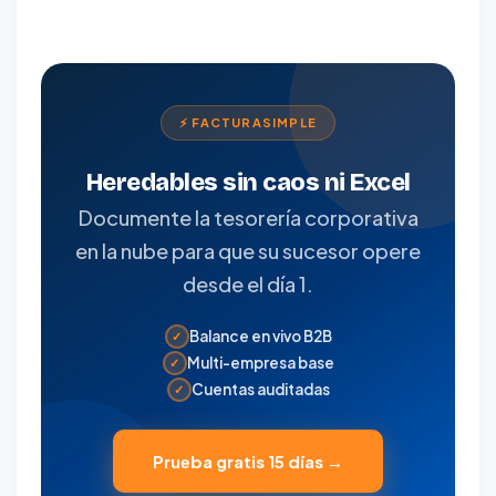
⚡ FACTURASIMPLE
Heredables sin caos ni Excel
Documente la tesorería corporativa
en la nube para que su sucesor opere
desde el día 1.
Balance en vivo B2B
✓
Multi-empresa base
✓
Cuentas auditadas
✓
Prueba gratis 15 días →