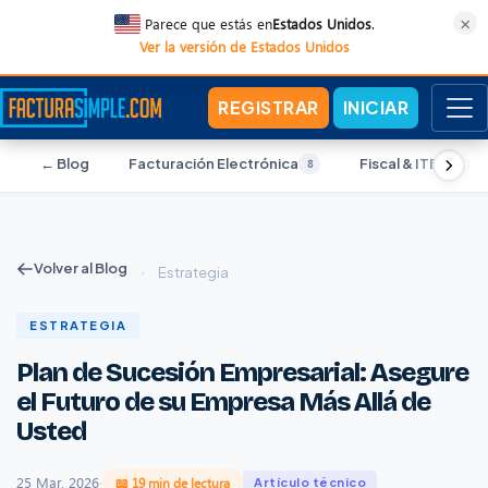
×
Parece que estás en
Estados Unidos
.
Ver la versión de Estados Unidos
REGISTRAR
INICIAR
← Blog
Facturación Electrónica
Fiscal & ITBIS
8
13
Volver al Blog
›
Estrategia
ESTRATEGIA
Plan de Sucesión Empresarial: Asegure
el Futuro de su Empresa Más Allá de
Usted
25 Mar, 2026
·
📖 19 min de lectura
Artículo técnico