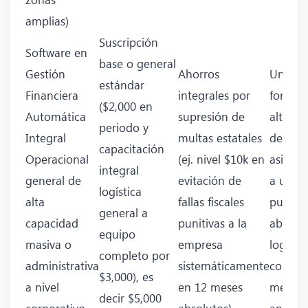
amplias)
Suscripción
Software en
base o general
Gestión
Ahorros
Una Re
estándar
Financiera
integrales por
formal
($2,000 en
Automática
supresión de
altame
periodo y
Integral
multas estatales
destac
capacitación
Operacional
(ej. nivel $10k en
asimila
integral
general de
evitación de
a un fa
logística
alta
fallas fiscales
puro to
general a
capacidad
punitivas a la
absolut
equipo
masiva o
empresa
logístic
completo por
administrativa
sistemáticamente
corpora
$3,000), es
a nivel
en 12 meses
medible
decir $5,000
corporativo
absolutos).
análisis