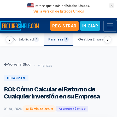
×
Parece que estás en
Estados Unidos
.
Ver la versión de Estados Unidos
REGISTRAR
INICIAR
Contabilidad
Finanzas
Gestión Empresarial
5
9
5
5
Volver al Blog
›
Finanzas
FINANZAS
ROI: Cómo Calcular el Retorno de
Cualquier Inversión en su Empresa
03 Jul, 2026
·
📖 13 min de lectura
Artículo técnico