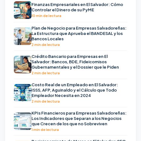
Finanzas Empresariales en El Salvador: Cómo
Controlar el Dinero de su PyME
10 min de lectura
Plan de Negocio para Empresas Salvadoreñas:
La Estructura que Aprueba el BANDESAL y los
Bancos Locales
2 min de lectura
Crédito Bancario para Empresas en El
Salvador: Bancos, BDE, Fideicomisos
Gubernamentales y el Dossier que le Piden
2 min de lectura
Costo Real de un Empleado en El Salvador:
ISSS, AFP, Aguinaldo y el Cálculo que Todo
Empleador Necesita en 2024
2 min de lectura
KPIs Financieros para Empresas Salvadoreñas:
Los Indicadores que Separan a los Negocios
que Crecen de los que no Sobreviven
1 min de lectura