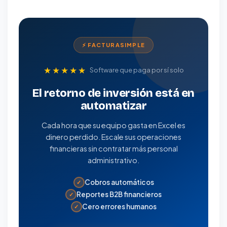
⚡ FACTURASIMPLE
★★★★★
Software que paga por sí solo
El retorno de inversión está en
automatizar
Cada hora que su equipo gasta en Excel es
dinero perdido. Escale sus operaciones
financieras sin contratar más personal
administrativo.
Cobros automáticos
✓
Reportes B2B financieros
✓
Cero errores humanos
✓