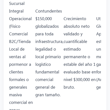
Sucursal
Integral
Contundentes
Operacional
$150,000
Crecimiento
Utilida
(Físico
globalizados
absoluto neto
Global
Comercial
para toda
validado y
Aprox
B2C/Tienda
infraestructura,
cuantificable
estand
Local de
legalidad o
estimado
un fuer
ventas al
local primario
permanente o
métrico
pormenor a
logístico
estable del año 1
garant
clientes
fundamental
evaluado base en
formal
formales o
comercial
nivel $300,000 en
(Anual
generales
general de
bruto.
general
masiva
gran tamaño.
comercial en
zonas