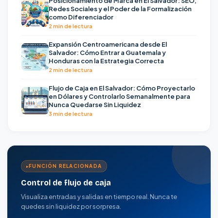
Posicionamiento de Marca en El Salvador: SEO,
Redes Sociales y el Poder de la Formalización
como Diferenciador
2 min de lectura
Expansión Centroamericana desde El
Salvador: Cómo Entrar a Guatemala y
Honduras con la Estrategia Correcta
2 min de lectura
Flujo de Caja en El Salvador: Cómo Proyectarlo
en Dólares y Controlarlo Semanalmente para
Nunca Quedarse Sin Liquidez
3 min de lectura
FUNCIÓN RELACIONADA
Control de flujo de caja
Visualiza entradas y salidas en tiempo real. Nunca te
quedes sin liquidez por sorpresa.