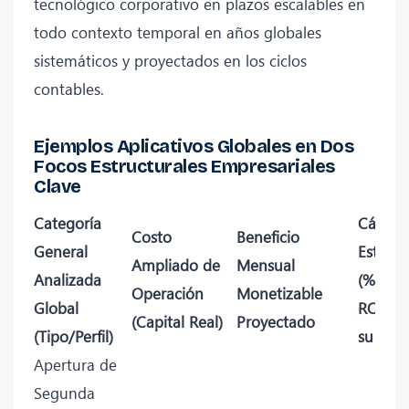
tecnológico corporativo en plazos escalables en
todo contexto temporal en años globales
sistemáticos y proyectados en los ciclos
contables.
Ejemplos Aplicativos Globales en Dos
Focos Estructurales Empresariales
Clave
Categoría
Cálculo
Costo
Beneficio
General
Estraté
Ampliado de
Mensual
Analizada
(% Cre
Operación
Monetizable
Global
ROI es
(Capital Real)
Proyectado
(Tipo/Perfil)
su mar
Apertura de
Segunda