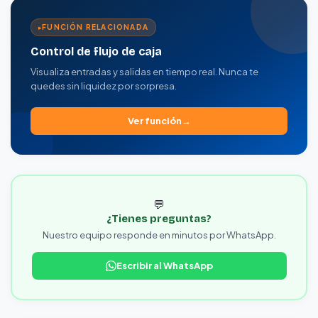
FUNCIÓN RELACIONADA
Control de flujo de caja
Visualiza entradas y salidas en tiempo real. Nunca te
quedes sin liquidez por sorpresa.
Ver función
💬
¿Tienes preguntas?
Nuestro equipo responde en minutos por WhatsApp.
Escribir al WhatsApp