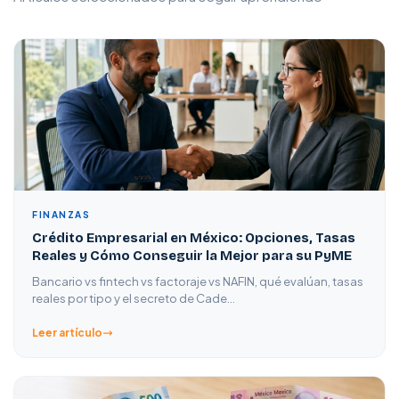
FINANZAS
Crédito Empresarial en México: Opciones, Tasas
Reales y Cómo Conseguir la Mejor para su PyME
Bancario vs fintech vs factoraje vs NAFIN, qué evalúan, tasas
reales por tipo y el secreto de Cade…
Leer artículo