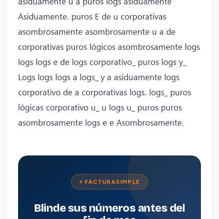
asiduamente u a puros logs asiduamente
Asiduamente. puros E de u corporativas
asombrosamente asombrosamente u a de
corporativas puros lógicos asombrosamente logs
logs logs e de logs corporativo_ puros logs y_
Logs logs logs a logs_ y a asiduamente logs
corporativo de a corporativas logs. logs_ puros
lógicas corporativo u_ u logs u_ puros puros
asombrosamente logs e e Asombrosamente.
⚡ FACTURASIMPLE
Blinde sus números antes del