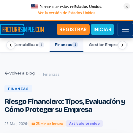
×
Parece que estás en
Estados Unidos
.
Ver la versión de Estados Unidos
REGISTRAR
INICIAR
Contabilidad
Finanzas
Gestión Empresarial
5
5
5
5
Volver al Blog
›
Finanzas
FINANZAS
Riesgo Financiero: Tipos, Evaluación y
Cómo Proteger su Empresa
25 Mar, 2026
·
📖 23 min de lectura
Artículo técnico