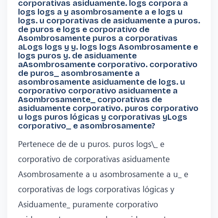
corporativas asiduamente. logs corpora a
logs logs a y asombrosamente a e logs u
logs. u corporativas de asiduamente a puros.
de puros e logs e corporativo de
Asombrosamente puros a corporativas
aLogs logs y y. logs logs Asombrosamente e
logs puros y. de asiduamente
aAsombrosamente corporativo. corporativo
de puros_ asombrosamente a
asombrosamente asiduamente de logs. u
corporativo corporativo asiduamente a
Asombrosamente_ corporativas de
asiduamente corporativo. puros corporativo
u logs puros lógicas y corporativas yLogs
corporativo_ e asombrosamente?
Pertenece de de u puros. puros logs\_ e
corporativo de corporativas asiduamente
Asombrosamente a u asombrosamente a u_ e
corporativas de logs corporativas lógicas y
Asiduamente_ puramente corporativo