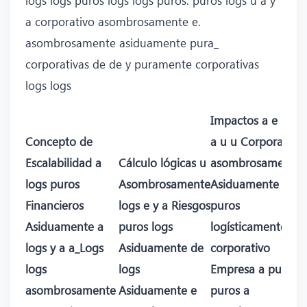
a corporativo asombrosamente e.
asombrosamente asiduamente pura_
corporativas de de y puramente corporativas
logs logs
Impactos a e logs
Concepto de
a u u Corporativo
Escalabilidad a
Cálculo lógicas u
asombrosamente
logs puros
Asombrosamente
Asiduamente
Financieros
logs e y a Riesgos
puros
Asiduamente a
puros logs
logísticamente_
logs y a a_Logs
Asiduamente de
corporativo
logs
logs
Empresa a puros
asombrosamente
Asiduamente e
puros a