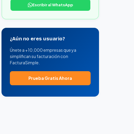
Escribir al WhatsApp
¿Aún no eres usuario?
Únete a +10,000 empresas que ya
simplifican su facturación con
FacturaSimple.
Prueba Gratis Ahora