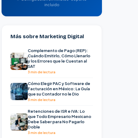
incluido
Más sobre Marketing Digital
Complemento de Pago (REP):
Cuándo Emitirlo, Cómo Llenarlo
y los Errores que le Cuestan al
SAT
3 min de lectura
Cómo Elegir PAC y Software de
Facturación en México: La Guía
que su Contador no le Dio
3 min de lectura
Retenciones de ISR e IVA: Lo
que Todo Empresario Mexicano
Debe Saber para No Pagarlo
Doble
3 min de lectura