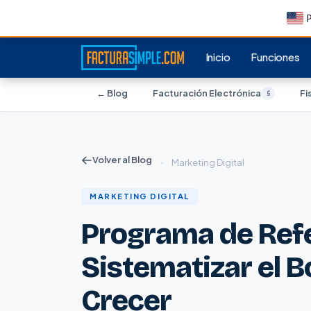
P
Inicio
Funciones
← Blog
Facturación Electrónica
Fi
5
Volver al Blog
›
Marketing Digital
MARKETING DIGITAL
Programa de Ref
Sistematizar el B
Crecer