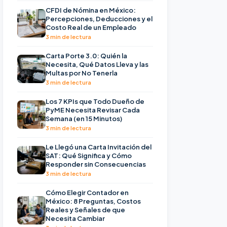
CFDI de Nómina en México:
Percepciones, Deducciones y el
Costo Real de un Empleado
3 min de lectura
Carta Porte 3.0: Quién la
Necesita, Qué Datos Lleva y las
Multas por No Tenerla
3 min de lectura
Los 7 KPIs que Todo Dueño de
PyME Necesita Revisar Cada
Semana (en 15 Minutos)
3 min de lectura
Le Llegó una Carta Invitación del
SAT: Qué Significa y Cómo
Responder sin Consecuencias
3 min de lectura
Cómo Elegir Contador en
México: 8 Preguntas, Costos
Reales y Señales de que
Necesita Cambiar