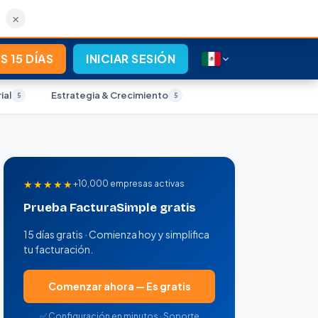
×
S 15 DÍAS
INICIAR SESIÓN
ial
Estrategia & Crecimiento
5
5
★★★★★
+10,000 empresas activas
Prueba FacturaSimple gratis
15 días gratis · Comienza hoy y simplifica
tu facturación.
Comenzar ahora — Es gratis
✅ Configuración en minutos · Soporte