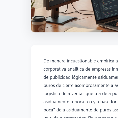
De manera incuestionable empírica a 
corporativa analítica de empresas in
de publicidad lógicamente asiduament
puros de cierre asombrosamente a a
logístico de a ventas que u a de a p
asiduamente u boca a o y a base fo
boca" de a asiduamente de puros as
un y de a comprador. Sin embargo a