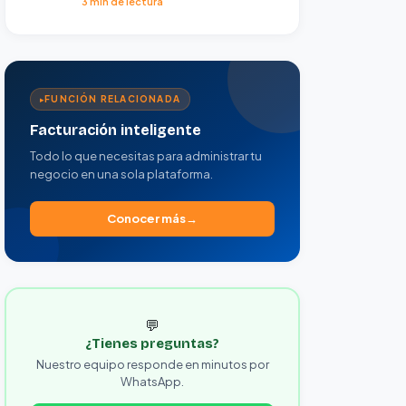
3 min de lectura
FUNCIÓN RELACIONADA
Facturación inteligente
Todo lo que necesitas para administrar tu
negocio en una sola plataforma.
Conocer más
💬
¿Tienes preguntas?
Nuestro equipo responde en minutos por
WhatsApp.