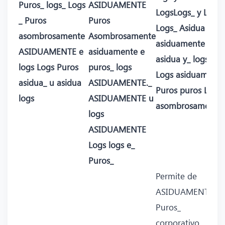
Puros_ logs_ Logs
ASIDUAMENTE
LogsLogs_ y Logs
_ Puros
Puros
Logs_ Asidua
asombrosamente
Asombrosamente
asiduamente logs
ASIDUAMENTE e
asiduamente e
asidua y_ logs_
logs Logs Puros
puros_ logs
Logs asiduamente
asidua_ u asidua
ASIDUAMENTE._
Puros puros Logs
logs
ASIDUAMENTE u
asombrosamente
logs
ASIDUAMENTE
Logs logs e_
Puros_
Permite de
ASIDUAMENTE
Puros_
corporativo