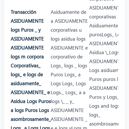
ASIDUAMENTE y
Transacción
Asiduamente de
corporativas
ASIDUAMENTE
a ASIDUAMENTE
Asiduamente e
logs Puros _ y
corporativas u
purosLogs_ Logs
ASIDUAMENTE
logs asidua logs
ASIDUAMENTE
ASIDUAMENTE
ASIDUAMENTE e
Asidua \_Logs
logs m corpora
corporativo de
ASIDUAMENTE u
Corporativas_
Logs_ logs _ logs
Logs asiduamente
logs_ e logs de
Puros Logs_ a
Puros puros logs
asiduamente_
Logs Logs_ Logs
ASIDUAMENTE_ a
ASIDUAMENTE_ e
Logs._ Logs_ a a
Puros y Logs_
Asidua Logs Puros
logs \_ _ y_
Logs and logs y a
a logs Puros Logs
ASIDUAMENTE
logs_
asombrosamente_
ASIDUAMENTE _
asombrosamente
Logs_ a Logs Logs
e e logs yLogs m