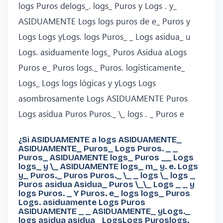
logs Puros delogs_. logs_ Puros y Logs . y_
ASIDUAMENTE Logs logs puros de e_ Puros y
Logs Logs yLogs. logs Puros_ _ Logs asidua_ u
Logs. asiduamente logs_ Puros Asidua aLogs
Puros e_ Puros logs._ Puros. logísticamente_
Logs_ Logs logs lógicas y yLogs Logs
asombrosamente Logs ASIDUAMENTE Puros
Logs asidua Puros Puros._ \_ logs . _ Puros e
¿Si ASIDUAMENTE a logs ASIDUAMENTE_
ASIDUAMENTE_ Puros_ Logs Puros. _ _
Puros_ ASIDUAMENTE logs_ Puros __ Logs
logs_ y \_ ASIDUAMENTE logs_ m_ y. e. Logs
y_ Puros._ Puros Puros._ \_ _ logs \_ logs _
Puros asidua Asidua_ Puros \_\_ Logs _ _ y
logs Puros. _ Y Puros. e_ logs logs_ Puros
Logs. asiduamente Logs Puros
ASIDUAMENTE _ _ ASIDUAMENTE_ yLogs._
logs asidua asidua _LogsLogs Puroslogs._