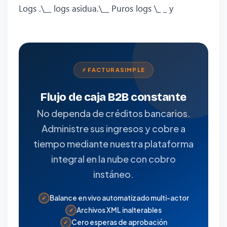
Logs .\__ logs asidua.\__ Puros logs \_ _ y
⚡ FACTURASIMPLE
Flujo de caja B2B constante
No dependa de créditos bancarios.
Administre sus ingresos y cobre a
tiempo mediante nuestra plataforma
integral en la nube con cobro
instáneo.
Balance en vivo automatizado multi-actor
✓
Archivos XML inalterables
✓
Cero esperas de aprobación
✓