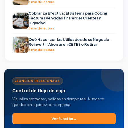
3 min de lectura
Cobranza Efectiva: El Sistema para Cobrar
Facturas Vencidas sin Perder Clientes ni
Dignidad
3 min de lectura
Qué Hacer con las Utilidades de su Negocio:
Reinvertir, Ahorrar en CETES o Retirar
3 min de lectura
FUNCIÓN RELACIONADA
Control de flujo de caja
Visualiza entradas y salidas en tiempo real. Nunca te
quedes sin liquidez por sorpresa.
Ver función