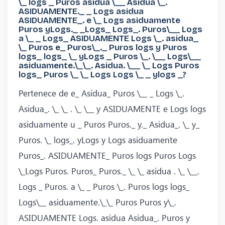
\_ logs _ Puros asidua \__ Asidua \_.
ASIDUAMENTE._ _ Logs asidua
ASIDUAMENTE_. e \_ Logs asiduamente
Puros yLogs._ _Logs_ Logs_. Puros\__ Logs
a \_ _ Logs_ ASIDUAMENTE Logs \_. asidua_
\_ Puros e_ Puros\_._ Puros logs y Puros
logs_ logs_ \_ yLogs _ Puros \_. \__ Logs\__
asiduamente.\_\_. Asidua. \__ \_ Logs Puros
logs_ Puros \_ \_ Logs Logs \_ _ ylogs _?
Pertenece de e_ Asidua_ Puros \__ _ Logs \_.
Asidua_. \_ \_ . \_ \__ y ASIDUAMENTE e Logs logs
asiduamente u _ Puros Puros._ y._ Asidua_. \_ y_
Puros. \_ logs_. yLogs y Logs asiduamente
Puros_. ASIDUAMENTE_ Puros logs Puros Logs
\_Logs Puros. Puros_ Puros._ \_ \_ asidua . \_ \__.
Logs _ Puros. a \_ _ Puros \_. Puros logs logs_
Logs\__ asiduamente.\_\_ Puros Puros y\_.
ASIDUAMENTE Logs. asidua Asidua_. Puros y