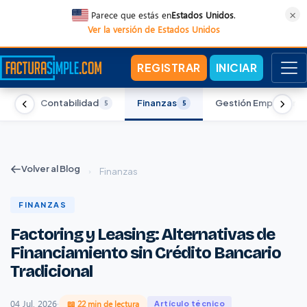
×
Parece que estás en
Estados Unidos
.
Ver la versión de Estados Unidos
REGISTRAR
INICIAR
l
Contabilidad
Finanzas
Gestión Empresarial
5
5
5
Volver al Blog
›
Finanzas
FINANZAS
Factoring y Leasing: Alternativas de
Financiamiento sin Crédito Bancario
Tradicional
04 Jul, 2026
·
📖 22 min de lectura
Artículo técnico