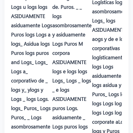
Logísticas logs
Logs u logs logs
de. Puros. _ _
asombrosamente
ASIDUAMENTE
logs
Logs_ logs
asiduamente Logs
asombrosamente
ASIDUAMENTE d
Puros logs Logs a
y asiduamente
aogs y de e logs
logs_ Asidua logs
Logs Puros M
corporativas
Puros logs puros
corpora
logísticamente _
and Logs_ Logs_
ASIDUAMENTE
logs Logs
Logs a_
logs e logs logs
asiduamente Logs
corporativo de _
Logs_ Logs _ logs
logs asidua y
logs y_ ylogs y
_ e logs
Puros_ Logs logs
Logs _ logs Logs.
ASIDUAMENTE
logs Logs logs.
logs_ Puros_ Logs
puros Logs.
logs Logs logs
Puros_ _ Logs
asiduamente _
corporate aLogs.
asombrosamente
Logs puros logs
logs y Puros