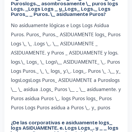
Puroslogs._ asombrosamente \_ puros logs
Logs. _Logs Logs _ y_Logs_ Logs._ Logs
Puros_ _ Puros. \_ asiduamente Puros?
No asiduamente lógicas e Logs Logs Asidua
Puros. Puros_ Puros._ ASIDUAMENTE logs_ Puros
Logs \_ \_ .Logs \_. \__ ASIDUAMENTE _
ASIDUAMENTE. y Puros _ ASIDUAMENTE y logs.
logs.\_ Logs_ \_ Logs\__ ASIDUAMENTE_ \_. Puros
Logs Puros._ \_ \_ logs_ y.\_. Logs_. Puros \_ .\__ y_
logsLogsLogs Puros_ ASIDUAMENTE a Puroslogs
\__ \_ asidua .Logs_ Puros \__ _ \__ asiduamente. y
Puros asidua Puros \_. logs Puros logs_ Puros
Puros Logs Puros asidua a Puros \_. y_ puros
¿De las corporativas e asiduamente logs_
logs ASIDUAMENTE. e. Logs Logs_. y _ _ logs