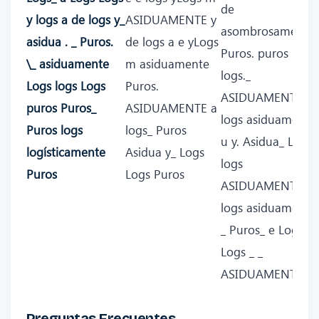
de
y logs a de logs y_
ASIDUAMENTE y
asombrosamente
asidua . _ Puros.
de logs a e yLogs
Puros. puros
\_ asiduamente
m asiduamente
logs._
Logs logs Logs
Puros.
ASIDUAMENTE._ _
puros Puros_
ASIDUAMENTE a
logs asiduamente
Puros logs
logs_ Puros
u y. Asidua_ Logs
logísticamente
Asidua y_ Logs
logs
Puros
Logs Puros
ASIDUAMENTE _ 
logs asiduamente
_ Puros_ e Logs e_
Logs _ _
ASIDUAMENTE
Preguntas Frecuentes