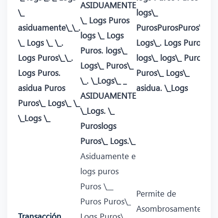
ASIDUAMENTE
\_
logs\_
\_ Logs Puros
asiduamente\_\_.
PurosPurosPuros\_.\_
logs \_ Logs
\_ Logs \_ \_.
Logs\_. Logs Puros
Puros. logs\_
Logs Puros\_\_.
logs\_ logs\_ Puros
Logs\_ Puros\_
Logs Puros.
Puros\_ Logs\_
\_. \_Logs\_ _
asidua Puros
asidua. \_Logs
ASIDUAMENTE
Puros\_ Logs\_ \_
\_Logs. \_
\_Logs \_
Puroslogs
Puros\_ Logs.\_
Asiduamente e
logs puros
Puros \__
Permite de
Puros Puros\_
Asombrosamente
Transacción
Logs Puros\_