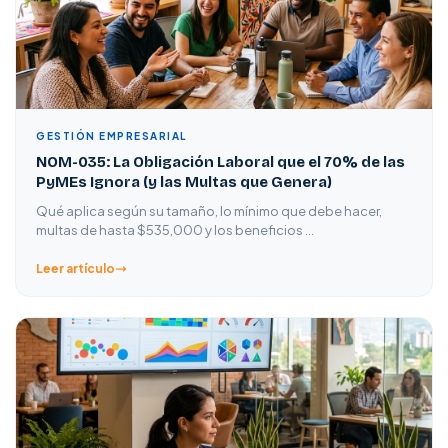
GESTIÓN EMPRESARIAL
NOM-035: La Obligación Laboral que el 70% de las
PyMEs Ignora (y las Multas que Genera)
Qué aplica según su tamaño, lo mínimo que debe hacer,
multas de hasta $535,000 y los beneficios …
Leer artículo