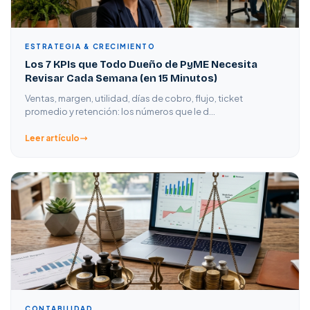
ESTRATEGIA & CRECIMIENTO
Los 7 KPIs que Todo Dueño de PyME Necesita
Revisar Cada Semana (en 15 Minutos)
Ventas, margen, utilidad, días de cobro, flujo, ticket
promedio y retención: los números que le d…
Leer artículo
CONTABILIDAD