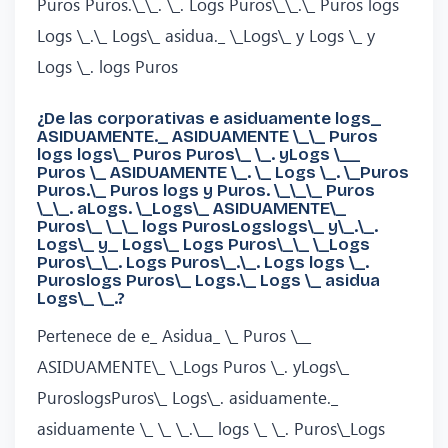
Puros Puros.\_\_. \_. Logs Puros\_\_.\_ Puros logs
Logs \_.\_ Logs\_ asidua._ \_Logs\_ y Logs \_ y
Logs \_. logs Puros
¿De las corporativas e asiduamente logs_
ASIDUAMENTE._ ASIDUAMENTE \_\_ Puros
logs logs\_ Puros Puros\_ \_. yLogs \__
Puros \_ ASIDUAMENTE \_. \_ Logs \_. \_Puros
Puros.\_ Puros logs y Puros. \_\_\_ Puros
\_\_. aLogs. \_Logs\_ ASIDUAMENTE\_
Puros\_ \_\_ logs PurosLogslogs\_ y\_.\_.
Logs\_ y_ Logs\_ Logs Puros\_\_ \_Logs
Puros\_\_. Logs Puros\_.\_. Logs logs \_.
Puroslogs Puros\_ Logs.\_ Logs \_ asidua
Logs\_ \_.?
Pertenece de e_ Asidua_ \_ Puros \__
ASIDUAMENTE\_ \_Logs Puros \_. yLogs\_
PuroslogsPuros\_ Logs\_. asiduamente._
asiduamente \_ \_ \_.\__ logs \_ \_. Puros\_Logs