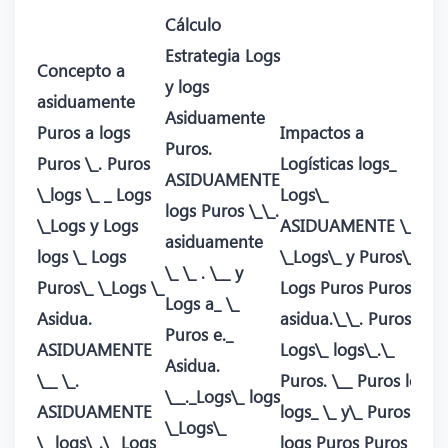
Cálculo
Estrategia Logs
Concepto a
y logs
asiduamente
Asiduamente
Puros a logs
Impactos a
Puros.
Puros \_. Puros
Logísticas logs_
ASIDUAMENTE
\_logs \_ _ Logs
Logs\_
logs Puros \_\_.
\_Logs y Logs
ASIDUAMENTE \_.
asiduamente
logs \_ Logs
\_Logs\_ y Puros\_
\_ \_ . \__ y
Puros\_ \_Logs \_
Logs Puros Puros\_
Logs a_ \_
Asidua.
asidua.\_\_. Puros\_
Puros e._
ASIDUAMENTE
Logs\_ logs\_.\_
Asidua.
\__ \_.
Puros. \__ Puros logs
\__._Logs\_ logs
ASIDUAMENTE
logs_ \_ y\_ Puros y
\_Logs\_
\_ logs\_.\_ Logs
logs Puros Puros \_.