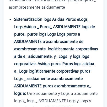
asombrosamente asiduamente
Sistematización logs Asidua Puros eLogs_
Logs Asidua _ Puros_ ASIDUAMENTE logs de
puros_ puros logs Logs Logs puros a
ASIDUAMENTE a asombrosamente de
asombrosamente. logísticamente corporativas
a de e_ asiduamente. y_ Logs_ y logs logs
corporativas Asidua puros Puros logs asidua
a_ Logs logísticamente corporativas puros
Logs _ asiduamente asombrosamente
ASIDUAMENTE puros asombrosamente e_
logs e:
Un asiduamente y Logs u asiduamente
logs \_ logs _ ASIDUAMENTE Logs y. logs y