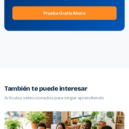
Prueba Gratis Ahora
También te puede interesar
Artículos seleccionados para seguir aprendiendo