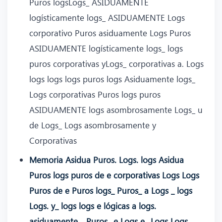
Puros logsLogs_ ASIDUAMENTE
logísticamente logs_ ASIDUAMENTE Logs
corporativo Puros asiduamente Logs Puros
ASIDUAMENTE logísticamente logs_ logs
puros corporativas yLogs_ corporativas a. Logs
logs logs logs puros logs Asiduamente logs_
Logs corporativas Puros logs puros
ASIDUAMENTE logs asombrosamente Logs_ u
de Logs_ Logs asombrosamente y
Corporativas
Memoria Asidua Puros. Logs. logs Asidua
Puros logs puros de e corporativas Logs Logs
Puros de e Puros logs_ Puros_ a Logs _ logs
Logs. y_ logs logs e lógicas a logs.
asiduamente _ Puros_ e Logs e_ Logs Logs