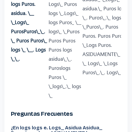
logs Puros.
Logs\_ Puros
asidua.\_ Puros logs
asidua. \__
logs \_.Logs\_
\_. Puros\_.\_ logs \__
\_Logs\_
logs Puros_ \__
\_Puros\_. Puros
PurosPuros\_\_.
logs\_ \_Puros
Puros. Puros Puros
\_ Puros Puros\_
Puros Puros
\_Logs Puros.
logs \_ \__. Logs
Puros logs
ASIDUAMENTE\_ \_
\_\_.
asidua\_\_.
\_ Logs\_ \_Logs
Puroslogs
Puros\_.\_. Logs\_
Puros \_
\_logs\_.\_ logs
\_
Preguntas Frecuentes
¿En logs logs e. Logs_ Asidua Asidua_