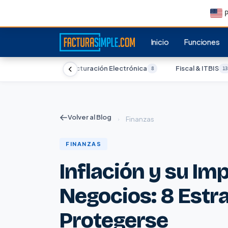
P
Inicio
Funciones
← Blog
Facturación Electrónica
Fiscal & ITBIS
8
13
Volver al Blog
›
Finanzas
FINANZAS
Inflación y su Im
Negocios: 8 Estr
Protegerse