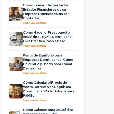
Cómo Leer e Interpretar los
Estados Financieros de su
Empresa Dominicana sin ser
Contador
8 min de lectura
Cómo Hacer el Presupuesto
Anual de su PyME Dominicana:
Guía Práctica Paso a Paso
9 min de lectura
Punto de Equilibrio para
Empresas Dominicanas: Cómo
Calcularlo y Usarlo para Tomar
Decisiones
8 min de lectura
Cómo Calcular el Precio de
Venta Correcto en República
Dominicana: Metodología para
PyMEs
8 min de lectura
Cómo Calificar para un Crédito
Bancario como PyME