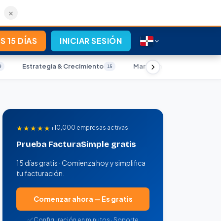
×
S 15 DÍAS
INICIAR SESIÓN
Estrategia & Crecimiento
Marketing Digital
9
15
12
★★★★★
+10,000 empresas activas
Prueba FacturaSimple gratis
15 días gratis · Comienza hoy y simplifica
tu facturación.
Comenzar ahora — Es gratis
✅ Configuración en minutos · Soporte