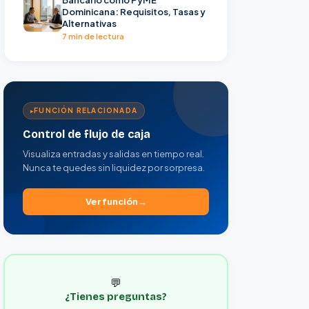
Dominicana: Requisitos, Tasas y
Alternativas
7 min de lectura
FUNCIÓN RELACIONADA
Control de flujo de caja
Visualiza entradas y salidas en tiempo real.
Nunca te quedes sin liquidez por sorpresa.
Ver función
💬
¿Tienes preguntas?