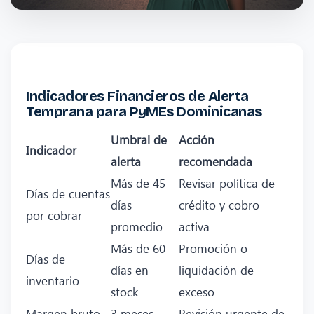
Indicadores Financieros de Alerta
Temprana para PyMEs Dominicanas
Umbral de
Acción
Indicador
alerta
recomendada
Más de 45
Revisar política de
Días de cuentas
días
crédito y cobro
por cobrar
promedio
activa
Más de 60
Promoción o
Días de
días en
liquidación de
inventario
stock
exceso
Margen bruto
3 meses
Revisión urgente de