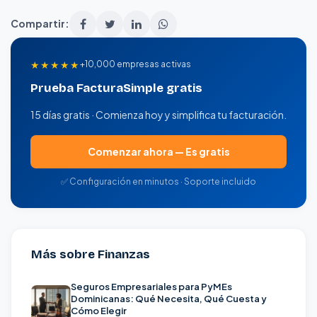
Compartir:
★★★★★
+10,000 empresas activas
Prueba FacturaSimple gratis
15 días gratis · Comienza hoy y simplifica tu facturación.
Comenzar ahora — Es gratis
✅ Configuración en minutos · Soporte incluido
Más sobre Finanzas
Seguros Empresariales para PyMEs
Dominicanas: Qué Necesita, Qué Cuesta y
Cómo Elegir