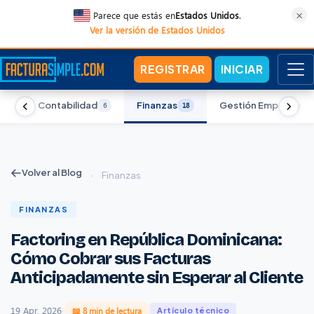
×
Parece que estás en
Estados Unidos
.
Ver la versión de Estados Unidos
REGISTRAR
INICIAR
Contabilidad
Finanzas
Gestión Empresarial
13
6
18
Volver al Blog
›
Finanzas
FINANZAS
Factoring en República Dominicana:
Cómo Cobrar sus Facturas
Anticipadamente sin Esperar al Cliente
19 Apr, 2026
·
📖 8 min de lectura
Artículo técnico