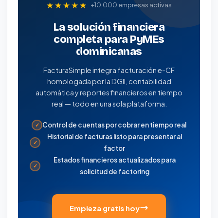
★★★★★
+10,000 empresas activas
La solución financiera
completa para PyMEs
dominicanas
FacturaSimple integra facturación e-CF
homologada por la DGII, contabilidad
automática y reportes financieros en tiempo
real — todo en una sola plataforma.
Control de cuentas por cobrar en tiempo real
✓
Historial de facturas listo para presentar al
✓
factor
Estados financieros actualizados para
✓
solicitud de factoring
Empieza gratis hoy