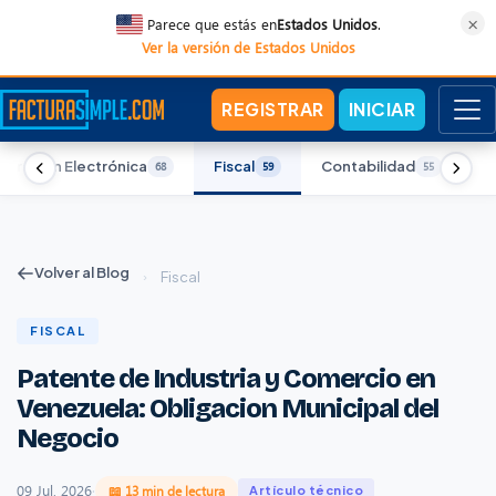
×
Parece que estás en
Estados Unidos
.
Ver la versión de Estados Unidos
REGISTRAR
INICIAR
turación Electrónica
Fiscal
Contabilidad
F
68
59
55
Volver al Blog
›
Fiscal
FISCAL
Patente de Industria y Comercio en
Venezuela: Obligacion Municipal del
Negocio
09 Jul, 2026
·
📖 13 min de lectura
Artículo técnico