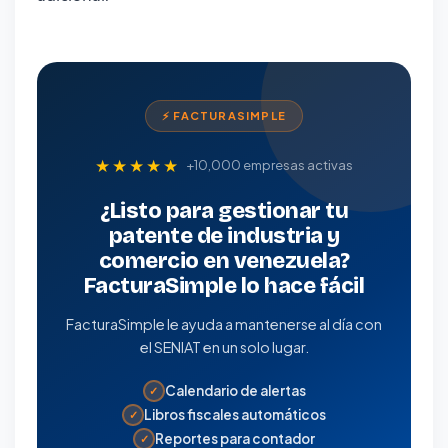
⚡ FACTURASIMPLE
★★★★★
+10,000 empresas activas
¿Listo para gestionar tu
patente de industria y
comercio en venezuela?
FacturaSimple lo hace fácil
FacturaSimple le ayuda a mantenerse al día con
el SENIAT en un solo lugar.
Calendario de alertas
✓
Libros fiscales automáticos
✓
Reportes para contador
✓