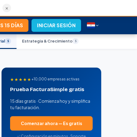
×
S 15 DÍAS
INICIAR SESIÓN
ial
Estrategia & Crecimiento
5
5
★★★★★
+10,000 empresas activas
Prueba FacturaSimple gratis
15 días gratis · Comienza hoy y simplifica
tu facturación.
Comenzar ahora — Es gratis
✅ Configuración en minutos · Soporte