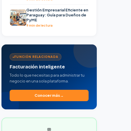
Gestión Empresarial Eficiente en
Paraguay: Guía para Dueños de
PyME
9 min de lectura
FUNCIÓN RELACIONADA
Facturación inteligente
Todo lo que necesitas para administrar tu
negocio en una sola plataforma.
Conocer más
💬