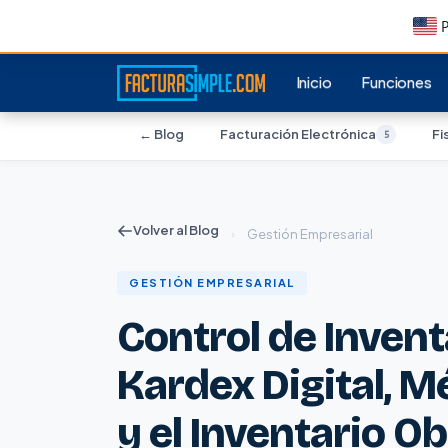
P
Inicio
Funciones
← Blog
Facturación Electrónica
Fi
5
Volver al Blog
›
Gestión Empresarial
GESTIÓN EMPRESARIAL
Control de Invent
Kardex Digital, 
y el Inventario Ob