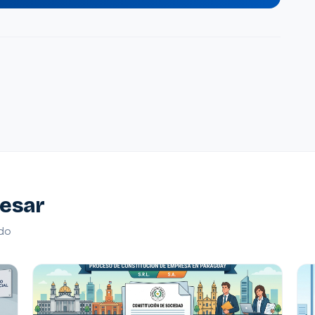
resar
ndo