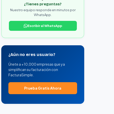
¿Tienes preguntas?
Nuestro equipo responde en minutos por
WhatsApp.
Escribir al WhatsApp
¿Aún no eres usuario?
Únete a +10,000 empresas que ya
simplifican su facturación con
FacturaSimple.
Prueba Gratis Ahora