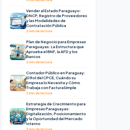
Vender al Estado Paraguayo:
DNCP, Registro de Proveedores
y las Modalidades de
Contratación Pública
2 min de lectura
Plan de Negocio para Empresas
Paraguayas: La Estructura que
Aprueba el BNF, la AFD y los
Bancos
2 min de lectura
Contador Público en Paraguay:
El Rol del CPCE, Cuándo su
Empresa lo Necesita y Cómo
Trabaja con FacturaSimple
2 min de lectura
Estrategia de Crecimiento para
Empresas Paraguayas:
Digitalización, Posicionamiento
y la Oportunidad del Mercado
Interno
3 min de lectura