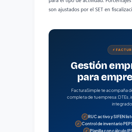
son ajustados por el SET en fiscalizac
⚡ FACTU
Gestión empr
para empre
FacturaSimple te acompaña desd
completa de tu empresa: DTEs, in
integrado
RUC activo y SIFEN list
✓
Control de inventario PE
✓
Planilla con cálculo I
✓