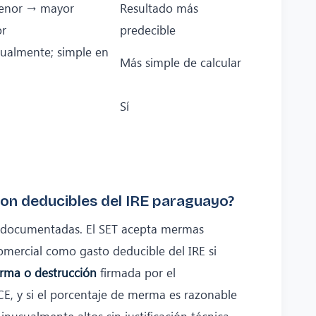
menor → mayor
Resultado más
or
predecible
ualmente; simple en
Más simple de calcular
Sí
on deducibles del IRE paraguayo?
e documentadas. El SET acepta mermas
omercial como gasto deducible del IRE si
rma o destrucción
firmada por el
CE, y si el porcentaje de merma es razonable
 inusualmente altos sin justificación técnica