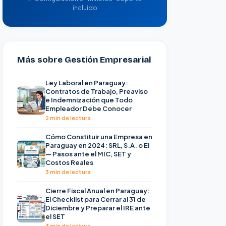
incluido
Más sobre Gestión Empresarial
Ley Laboral en Paraguay:
Contratos de Trabajo, Preaviso
e Indemnización que Todo
Empleador Debe Conocer
2 min de lectura
Cómo Constituir una Empresa en
Paraguay en 2024: SRL, S.A. o EI
— Pasos ante el MIC, SET y
Costos Reales
3 min de lectura
Cierre Fiscal Anual en Paraguay:
El Checklist para Cerrar al 31 de
Diciembre y Preparar el IRE ante
el SET
3 min de lectura