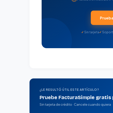
Prueba 
Sin tarjeta
Soport
¿LE RESULTÓ ÚTIL ESTE ARTÍCULO?
Pruebe FacturaSimple gratis 
Sin tarjeta de crédito · Cancele cuando quiera