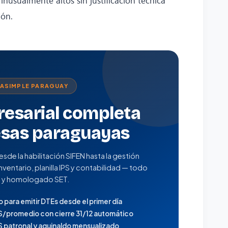
ión.
RASIMPLE PARAGUAY
esarial completa
sas paraguayas
e la habilitación SIFEN hasta la gestión
ventario, planilla IPS y contabilidad — todo
 y homologado SET.
o para emitir DTEs desde el primer día
PS/promedio con cierre 31/12 automático
PS patronal y aguinaldo mensualizado