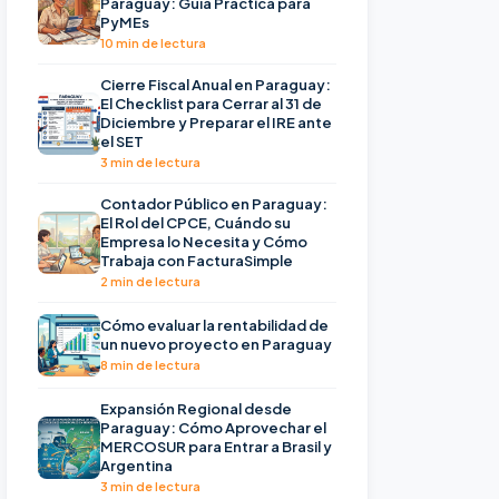
Paraguay: Guía Práctica para
PyMEs
10 min de lectura
Cierre Fiscal Anual en Paraguay:
El Checklist para Cerrar al 31 de
Diciembre y Preparar el IRE ante
el SET
3 min de lectura
Contador Público en Paraguay:
El Rol del CPCE, Cuándo su
Empresa lo Necesita y Cómo
Trabaja con FacturaSimple
2 min de lectura
Cómo evaluar la rentabilidad de
un nuevo proyecto en Paraguay
8 min de lectura
Expansión Regional desde
Paraguay: Cómo Aprovechar el
MERCOSUR para Entrar a Brasil y
Argentina
3 min de lectura