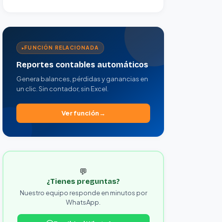
FUNCIÓN RELACIONADA
Reportes contables automáticos
Genera balances, pérdidas y ganancias en
un clic. Sin contador, sin Excel.
Ver función
💬
¿Tienes preguntas?
Nuestro equipo responde en minutos por
WhatsApp.