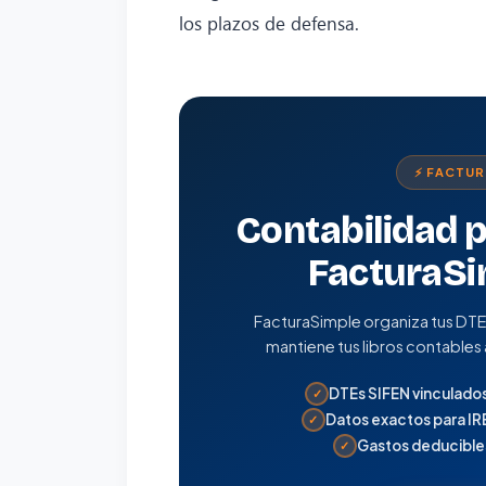
los plazos de defensa.
⚡ FACTU
Contabilidad p
FacturaSi
FacturaSimple organiza tus DTE S
mantiene tus libros contables a
DTEs SIFEN vinculado
✓
Datos exactos para IR
✓
Gastos deducibles
✓