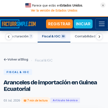
×
Parece que estás en
Estados Unidos
.
Ver la versión de Estados Unidos
REGISTRAR
INICIAR
g
Facturación
Fiscal & IGC
Contabilidad
7
50
43
Volver al Blog
›
Fiscal & IGC
FISCAL & IGC
Aranceles de importación en Guinea
Ecuatorial
03 Jul, 2026
·
📖 7 min de lectura
Artículo técnico