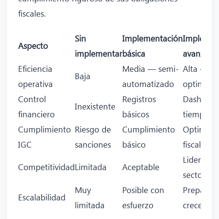
fiscales.
Sin
Implementación
Implemen
Aspecto
implementar
básica
avanzada
Eficiencia
Media — semi-
Alta —
Baja
operativa
automatizado
optimiza
Control
Registros
Dashboar
Inexistente
financiero
básicos
tiempo re
Cumplimiento
Riesgo de
Cumplimiento
Optimiza
IGC
sanciones
básico
fiscal
Liderazgo
Competitividad
Limitada
Aceptable
sectorial
Muy
Posible con
Preparad
Escalabilidad
limitada
esfuerzo
crecer