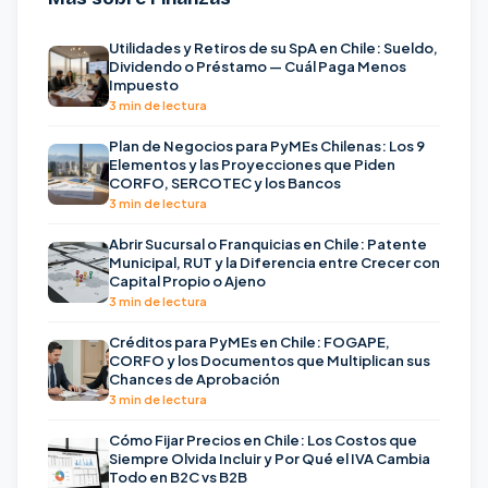
Utilidades y Retiros de su SpA en Chile: Sueldo,
Dividendo o Préstamo — Cuál Paga Menos
Impuesto
3 min de lectura
Plan de Negocios para PyMEs Chilenas: Los 9
Elementos y las Proyecciones que Piden
CORFO, SERCOTEC y los Bancos
3 min de lectura
Abrir Sucursal o Franquicias en Chile: Patente
Municipal, RUT y la Diferencia entre Crecer con
Capital Propio o Ajeno
3 min de lectura
Créditos para PyMEs en Chile: FOGAPE,
CORFO y los Documentos que Multiplican sus
Chances de Aprobación
3 min de lectura
Cómo Fijar Precios en Chile: Los Costos que
Siempre Olvida Incluir y Por Qué el IVA Cambia
Todo en B2C vs B2B