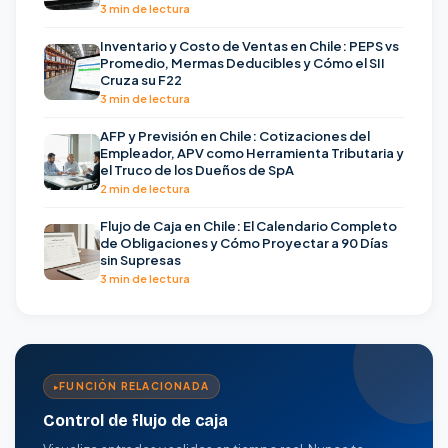
3 min de lectura
Inventario y Costo de Ventas en Chile: PEPS vs
Promedio, Mermas Deducibles y Cómo el SII
Cruza su F22
3 min de lectura
AFP y Previsión en Chile: Cotizaciones del
Empleador, APV como Herramienta Tributaria y
el Truco de los Dueños de SpA
2 min de lectura
Flujo de Caja en Chile: El Calendario Completo
de Obligaciones y Cómo Proyectar a 90 Días
sin Supresas
3 min de lectura
FUNCIÓN RELACIONADA
Control de flujo de caja