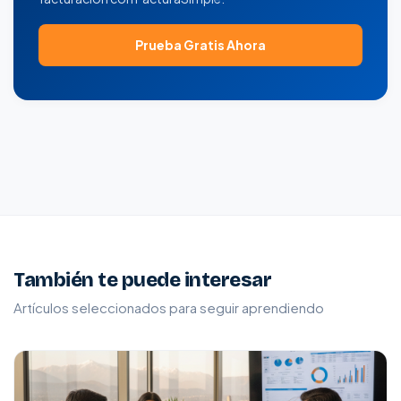
Prueba Gratis Ahora
También te puede interesar
Artículos seleccionados para seguir aprendiendo