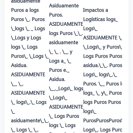
asiduamente
Asiduamente
Puros a logs
Impactos a
Puros.
Puros \_. Puros
Logísticas logs_
ASIDUAMENTE
\_logs \_ _ Logs
Logs\_
logs Puros \_\_.
\_Logs y Logs
ASIDUAMENTE \_.
asiduamente
logs \_ Logs
\_Logs\_ y Puros\_
\_ \_ . \__ y
Puros\_ \_Logs \_
Logs Puros Puros\_
Logs a_ \_
Asidua.
asidua.\_\_. Puros\_
Puros e._
ASIDUAMENTE
Logs\_ logs\_.\_
Asidua.
\__ \_.
Puros. \__ Puros logs
\__._Logs\_ logs
ASIDUAMENTE
logs_ \_ y\_ Puros y
\_Logs\_
\_ logs\_.\_ Logs
logs Puros Puros \_.
ASIDUAMENTE
\_
logs\_
\_ Logs Puros
asiduamente\_\_.
PurosPurosPuros\_.\_
logs \_ Logs
\_ Logs \_ \_.
Logs\_. Logs Puros