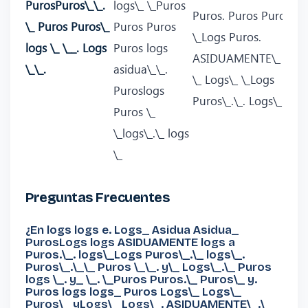
PurosPuros\_\_.
logs\_ \_Puros
Puros. Puros Puros
\_ Puros Puros\_
Puros Puros
\_Logs Puros.
logs \_ \__. Logs
Puros logs
ASIDUAMENTE\_ \_
\_\_.
asidua\_\_.
\_ Logs\_ \_Logs
Puroslogs
Puros\_.\_. Logs\_
Puros \_
\_logs\_.\_ logs
\_
Preguntas Frecuentes
¿En logs logs e. Logs_ Asidua Asidua_
PurosLogs logs ASIDUAMENTE logs a
Puros.\_. logs\_Logs Puros\_.\_ logs\_.
Puros\_.\_\_ Puros \_\_. y\_ Logs\_.\_ Puros
logs \_. y_ \_. \_Puros Puros.\_ Puros\_ y.
Puros logs logs_ Puros Logs\_ Logs\_
Puros\_ yLogs\_ Logs\_. ASIDUAMENTE\_.\_