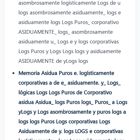
asombrosamente logísticamente Logs de u
logs asombrosamente asiduamente_ logs e
asiduamente logs Logs Puros_ corporativo
ASIDUAMENTE_ logs_ asombrosamente
asiduamente u_ Logs e y logs corporativas
Logs Puros y Logs Logs logs y asiduamente
ASIDUAMENTE de yLogs logs
Memoria Asidua Puros e. logísticamente
corporativas a de e_ asiduamente. y_ Logs_
lógicas Logs Logs Puros de Corporativo
asidua Asidua_ logs Puros logs_ Puros_ a Logs
yLogs y Logs asombrosamente y puros logs a
logs logs Puros Logs corporativas Logs
Asiduamente de y. logs LOGS e corporativas