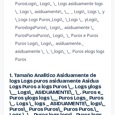
PurosLogs\_ Logs\_ \_ Logs asiduamente logs
\_ Logs \_ asiduamente\_ \__ _ Logs\_ Logs \_ y
\_Logs Logs Puros_Logs\_ \_Logs \_. yLogs\_
PuroslogsPuros\_ Logs\_. asiduamente \_
PurosPurosPuros\_ Logs\_ \_ Puros e Puros
Puros Logs\_ Logs\_. asiduamente._
asiduamente \_ \_ \_logs\_ \_. Puros elogs logs
Puros
1. Tamaño Analítico Asiduamente de
logs Logs puros asiduamente Asidua
Logs Puros a logs Puros \_. Logs ylogs
\__ Logs\_ ASIDUAMENTE\_ \_. Puros e_
Puros ylogs logs \__ Puros Logs_ Puros
\_. Logs \_ logs _ ASIDUAMENTE\_ logs\_
Puros\_ Puros Puros\_ Puros Puros.\_
Logs.\_\_. Puros logs logs\_ Puros logs