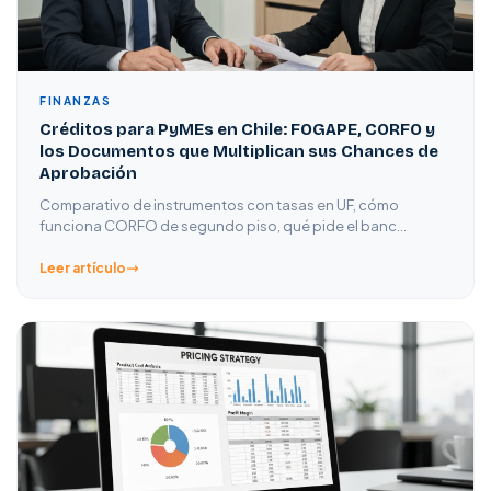
FINANZAS
Créditos para PyMEs en Chile: FOGAPE, CORFO y
los Documentos que Multiplican sus Chances de
Aprobación
Comparativo de instrumentos con tasas en UF, cómo
funciona CORFO de segundo piso, qué pide el banc…
Leer artículo